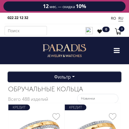
10%
15-18
 — скидка
мес. 
022 22 12 32
RO
RU
0
0
Фильтр
ОБРУЧАЛЬНЫЕ КОЛЬЦА
Всего
488 изделий
КРЕДИТ
КРЕДИТ