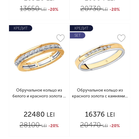
13650
20730
LEI
-20%
LEI
-20%
КРЕДИТ
КРЕДИТ
SET
Обручальное кольцо из
Обручальное кольцо из
белого и красного золота ...
красного золота с камнями...
22480
16376
LEI
LEI
28100
20470
LEI
-20%
LEI
-20%