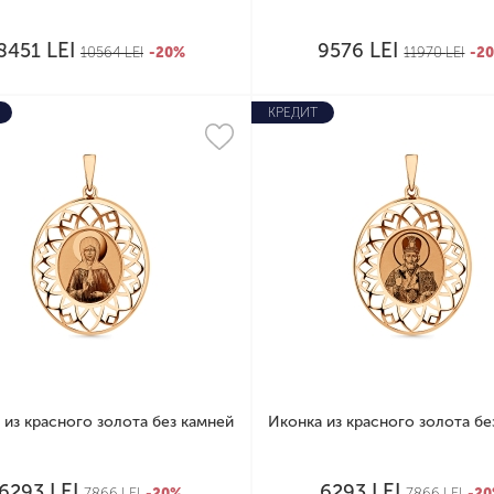
LEI
LEI
8451
9576
10564
LEI
-20%
11970
LEI
-2
КРЕДИТ
 из красного золота без камней
Иконка из красного золота бе
LEI
LEI
6293
6293
7866
LEI
-20%
7866
LEI
-2