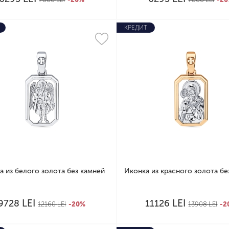
КРЕДИТ
а из белого золота без камней
Иконка из красного золота бе
LEI
LEI
9728
11126
12160
LEI
-20%
13908
LEI
-2