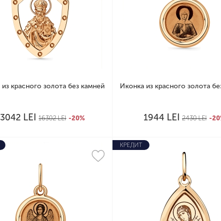
 из красного золота без камней
Иконка из красного золота бе
LEI
LEI
13042
1944
16302
LEI
-20%
2430
LEI
-2
КРЕДИТ