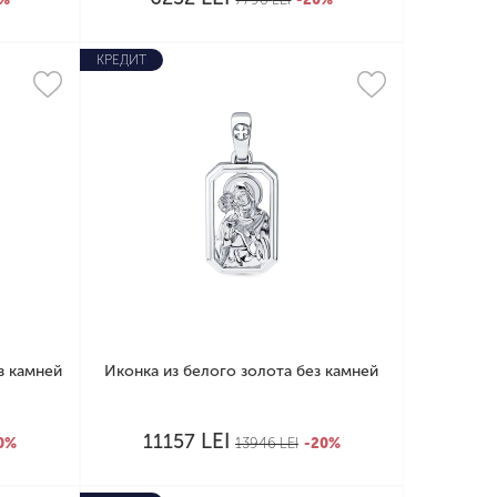
КРЕДИТ
з камней
Иконка из белого золота без камней
LEI
11157
0%
13946
LEI
-20%