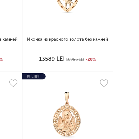
з камней
Иконка из красного золота без камней
LEI
13589
0%
16986
LEI
-20%
КРЕДИТ