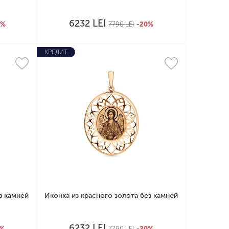
LEI
6232
0%
7790
LEI
-20%
КРЕДИТ
з камней
Иконка из красного золота без камней
LEI
6232
0%
7790
LEI
-20%