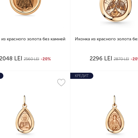
 из красного золота без камней
Иконка из красного золота бе
LEI
LEI
2048
2296
2560
LEI
-20%
2870
LEI
-2
КРЕДИТ