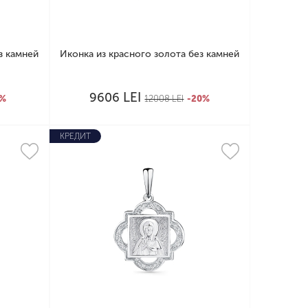
з камней
Иконка из красного золота без камней
LEI
9606
0%
12008
LEI
-20%
КРЕДИТ