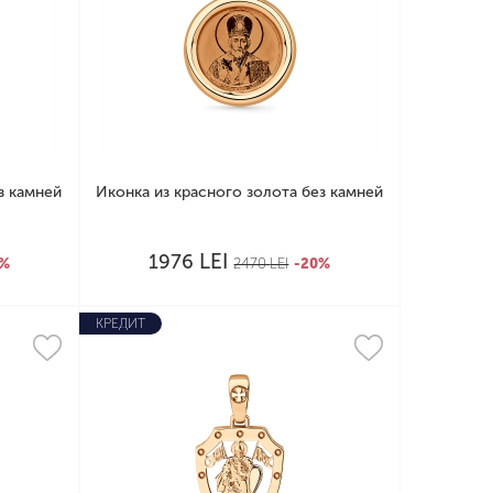
з камней
Иконка из красного золота без камней
LEI
1976
0%
2470
LEI
-20%
КРЕДИТ