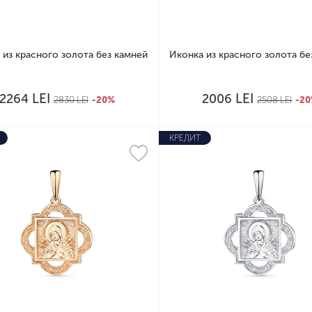
 из красного золота без камней
Иконка из красного золота бе
LEI
LEI
2264
2006
2830
LEI
-20%
2508
LEI
-2
КРЕДИТ