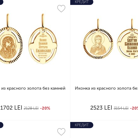
КРЕДИТ
 из красного золота без камней
Иконка из красного золота бе
LEI
LEI
1702
2523
2128
LEI
-20%
3154
LEI
-20
КРЕДИТ