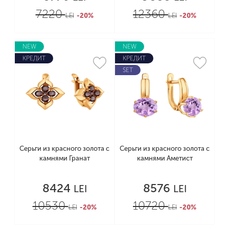
7220
12360
LEI
-20%
LEI
-20%
NEW
NEW
КРЕДИТ
КРЕДИТ
SET
Серьги из красного золота с
Серьги из красного золота с
камнями Гранат
камнями Аметист
8424
8576
LEI
LEI
10530
10720
LEI
-20%
LEI
-20%