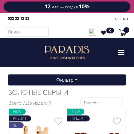
12
10%
мес. — скидка
022 22 12 32
RO
RU
0
0
Фильтр
ЗОЛОТЫЕ СЕРЬГИ
Всего
7115 изделий
NEW
NEW
КРЕДИТ
КРЕДИТ
SET