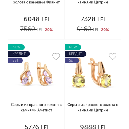
золота с камнями Фианит
камнями Цитрин
6048
7328
LEI
LEI
7560
9160
LEI
-20%
LEI
-20%
NEW
NEW
КРЕДИТ
КРЕДИТ
SET
SET
Серьги из красного золота с
Серьги из красного золота с
камнями Аметист
камнями Цитрин
5776
9888
LEI
LEI