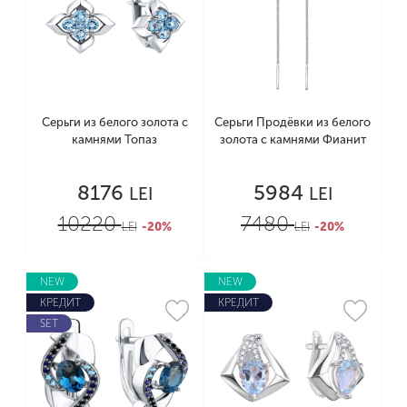
Серьги из белого золота с
Серьги Продёвки из белого
камнями Топаз
золота с камнями Фианит
8176
5984
LEI
LEI
10220
7480
LEI
-20%
LEI
-20%
NEW
NEW
КРЕДИТ
КРЕДИТ
SET