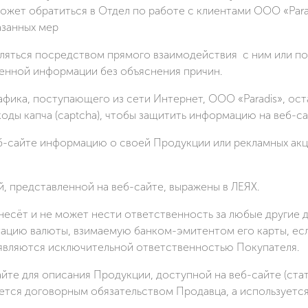
может обратиться в Отдел по работе с клиентами ООО «Par
азанных мер
яться посредством прямого взаимодействия с ним или по 
ченной информации без объяснения причин.
афика, поступающего из сети Интернет, ООО «Paradis», ост
ды капча (captcha), чтобы защитить информацию на веб-са
еб-сайте информацию о своей Продукции или рекламных акц
й, представленной на веб-сайте, выражены в ЛЕЯХ.
 несёт и не может нести ответственность за любые другие
ацию валюты, взимаемую банком-эмитентом его карты, есл
 являются исключительной ответственностью Покупателя.
сайте для описания Продукции, доступной на веб-сайте (ст
ляется договорным обязательством Продавца, а используетс