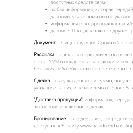
доступных средств связи;
любая информация, которая переда
данными, указанными или не указанн
информация о подарочных картах и/
данные о Продавце или его другие п
Документ
– Существующие Сроки и Услови
Рассылка
– средство периодического извещ
почта, SMS) о подарочных картах и/или рек
без каких-либо обязательств со стороны П
Сделка
– выручка денежной суммы, получен
указанной на них, и независимо от способа 
"Доставка продукции"
: информация, передав
заказанные ювелирные изделия.
Бронирование
– это действие, посредством
доступа к веб-сайту www.paradis.md и выбор