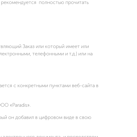
md рекомендуется полностью прочитать
вляющий Заказ или который имеет или
ектронными, телефонными и т.д.) или на
ается с конкретными пунктами веб-сайта в
О «Paradis».
рый он добавил в цифровом виде в свою
у электронного документа, и посредством