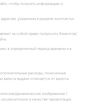
adis», чтобы получить информацию о
адресам, указанным в разделе «контакты»
авляет за собой право попросить Клиентов/
йте.
иях, в определенный период времени и в
 дополнительные расходы, понесенные
и валюта выдачи отличается от валюты
атические/динамические изображения /
я исключительно в качестве презентации.