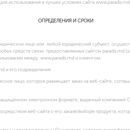
 для использования в лучших условиях сайта www.paradis.
ОПРЕДЕЛЕНИЯ И СРОКИ
ридическое лицо или любой юридический субъект, осущест
юбых средств связи, предоставляемых сайтом paradis.md (эл
льзовании между www.paradis.md и клиентом.
md и его подразделения.
ское лицо, которое размещает заказ на веб-сайте, соглаш
 защищённом электронном формате, выданный компанией ОО
средством веб-сайта о его заказе/выборе продукта, кото
ние на заказ со стононы Покупателя, которое имеет форм