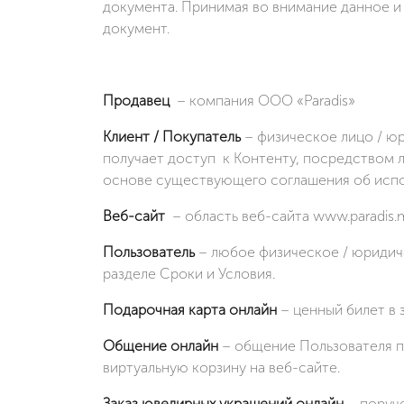
документа. Принимая во внимание данное и
документ.
Продавец
– компания ООО «Paradis»
Клиент / Покупатель
– физическое лицо / ю
получает доступ к Контенту, посредством л
основе существующего соглашения об испо
Веб-сайт
– область веб-сайта www.paradis.
Пользователь
– любое физическое / юридиче
разделе Сроки и Условия.
Подарочная карта онлайн
– ценный билет в
Общение онлайн
– общение Пользователя по
виртуальную корзину на веб-сайте.
Заказ ювелирных украшений онлайн
– поруче