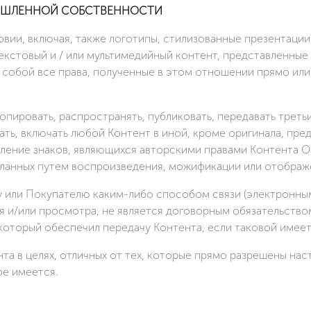
МЫШЛЕННОЙ СОБСТВЕННОСТИ
овии, включая, также логотипы, стилизованные презентаци
екстовый и / или мультимедийный контент, представленные
а собой все права, полученные в этом отношении прямо ил
опировать, распространять, публиковать, передавать треть
ать, включать любой Контент в иной, кроме оригинала, пре
аление знаков, являющихся авторскими правами Контента ООО
ланных путем воспроизведения, можификации или отображ
у или Покупателю каким-либо способом связи (электронным
 и/или просмотра, не является договорным обязательство
 который обеспечил передачу Контента, если таковой имеет
нта в целях, отличных от тех, которые прямо разрешены н
ое имеется.