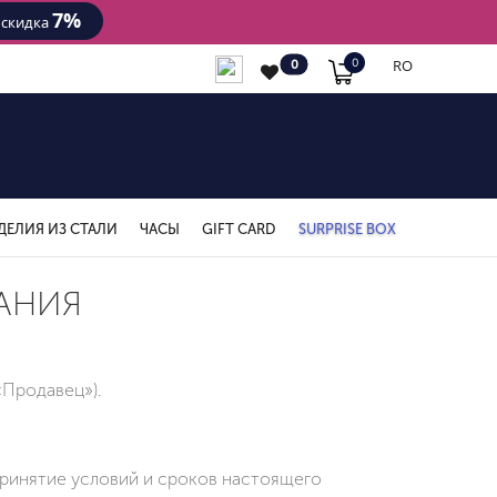
7%
- скидка
RO
0
0
ДЕЛИЯ ИЗ СТАЛИ
ЧАСЫ
GIFT CARD
SURPRISE BOX
АНИЯ
«Продавец»).
принятие условий и сроков настоящего