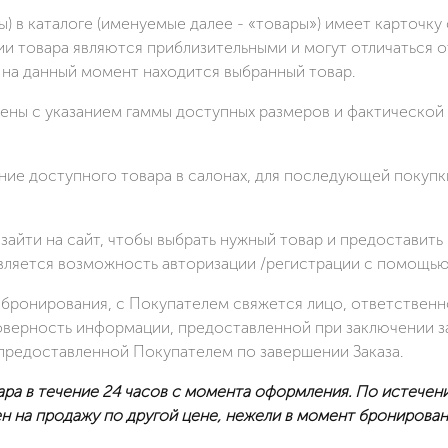
сы) в каталоге (именуемые далее - «товары») имеет карточ
ии товара являются приблизительными и могут отличаться 
на данный момент находится выбранный товар.
ещены с указанием гаммы доступных размеров и фактическо
ние доступного товара в салонах, для последующей покупк
ен зайти на сайт, чтобы выбрать нужный товар и предостав
ляется возможность авторизации /регистрации с помощью 
я бронирования, с Покупателем свяжется лицо, ответственн
оверность информации, предоставленной при заключении за
предоставленной Покупателем по завершении Заказа.
ра в течение 24 часов с момента оформления. По истечении
ен на продажу по другой цене, нежели в момент бронирован