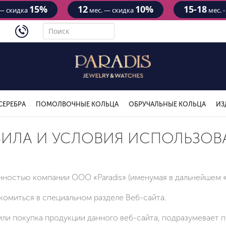
15%
12
10%
15-18
— скидка
мес. — скидка
мес. 
4434
СЕРЕБРА
ПОМОЛВОЧНЫЕ КОЛЬЦА
ОБРУЧАЛЬНЫЕ КОЛЬЦА
ИЗ
ВИЛА И УСЛОВИЯ ИСПОЛЬЗОВ
нностью компании ООО «Paradis» (именумая в дальнейшем 
омиться в специальном разделе Веб-сайта.
ли покупка продукции данного веб-сайта, подразумевает 