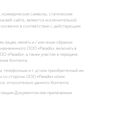
и, коммерческие символы, статические
 на веб-сайте, являются исключительной
и косвенно в соответствии с действующим
им лицам, менять и / или иным образом
дназначенного ООО «Paradis», включать в
 «Paradis», а также участие в передаче,
ения Контента.
, телефонным и т. д.) или приобретенный им
м со стороны ООО «Paradis» и/или
ся, относительно данного Контента.
астоящим Документом или прилагаемым