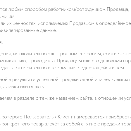
ётся любым способом работником/сотрудником Продавца, 
ыми им;
или их ценностях, используемых Продавцом в определённое
ривилегированные данные.
я.
ения, исключительно электронным способом, соответстве
ламных акциях, проводимых Продавцом или его деловыми па
родавца относительно информации, содержащейся в нём.
ной в результате успешной продажи одной или нескольких 
доставки или оплаты.
аемая в разделе с тем же названием сайта, в отношении ус
 которого Пользователь / Клиент намеревается приобрести т
 конкретного товар влечёт за собой снятие с продажи товар