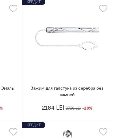
КРЕДИТ
и Эмаль
Зажим для галстука из серебра без
камней
LEI
2184
0%
2730
LEI
-20%
КРЕДИТ