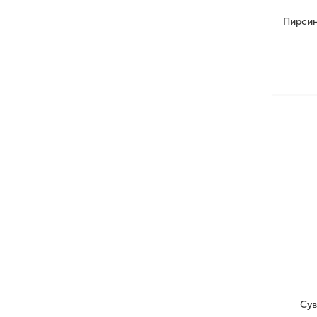
Пирсин
Сув