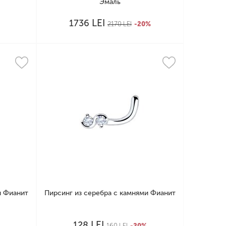
Эмаль
LEI
1736
2170
LEI
-20%
и Фианит
Пирсинг из серебра с камнями Фианит
LEI
128
160
LEI
-20%