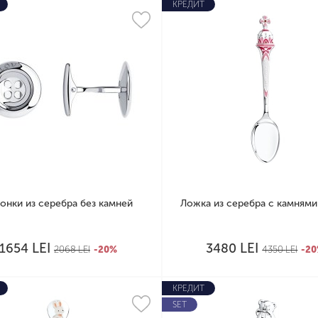
КРЕДИТ
онки из серебра без камней
Ложка из серебра с камням
LEI
LEI
1654
3480
2068
LEI
-20%
4350
LEI
-2
КРЕДИТ
SET