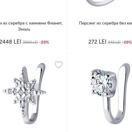
и из серебра с камнями Фианит,
Пирсинг из серебра без к
Эмаль
LEI
LEI
2448
272
3060
LEI
-20%
340
LEI
-20%