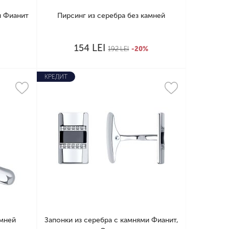
и Фианит
Пирсинг из серебра без камней
LEI
154
192
LEI
-20%
КРЕДИТ
амней
Запонки из серебра с камнями Фианит,