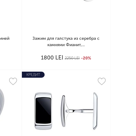
амней
Зажим для галстука из серебра с
камнями Фианит,...
LEI
1800
2250
LEI
-20%
КРЕДИТ