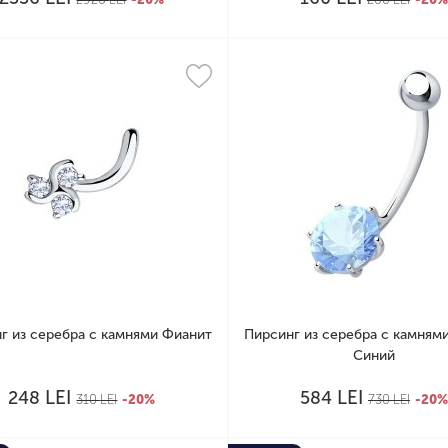
г из серебра с камнями Фианит
Пирсинг из серебра с камням
Синий
LEI
LEI
248
584
310
LEI
-20%
730
LEI
-20%