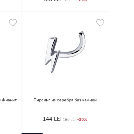
и Фианит
Пирсинг из серебра без камней
LEI
144
180
LEI
-20%