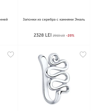
амней
Запонки из серебра с камнями Эмаль
LEI
2328
2910
LEI
-20%