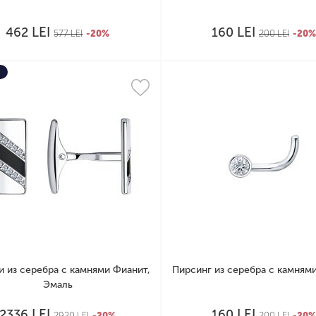
LEI
LEI
462
160
577
LEI
-20%
200
LEI
-20%
и из серебра с камнями Фианит,
Пирсинг из серебра с камням
Эмаль
LEI
LEI
2336
160
2920
LEI
-20%
200
LEI
-20%