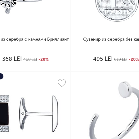
 из серебра с камнями Бриллиант
Сувенир из серебра без к
LEI
LEI
368
495
460
LEI
-20%
619
LEI
-20%