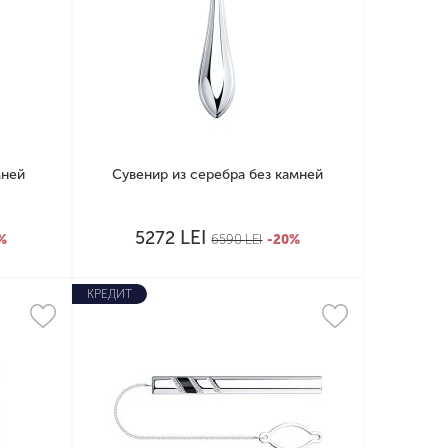
мней
Сувенир из серебра без камней
LEI
5272
%
6590
LEI
-20%
КРЕДИТ