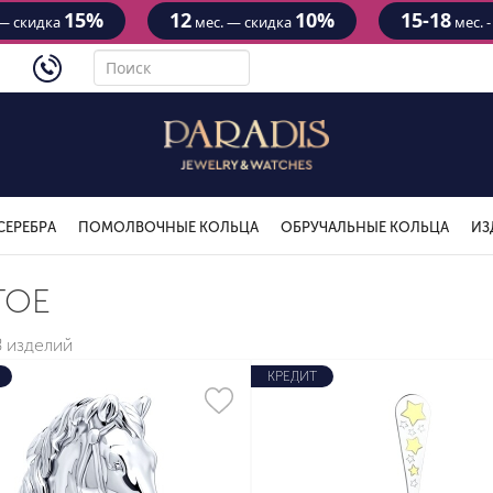
15%
12
10%
15-18
— скидка
мес. — скидка
мес. 
4434
СЕРЕБРА
ПОМОЛВОЧНЫЕ КОЛЬЦА
ОБРУЧАЛЬНЫЕ КОЛЬЦА
ИЗ
ГОЕ
8 изделий
КРЕДИТ