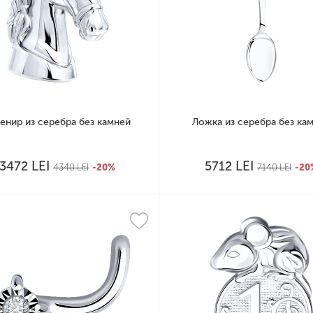
енир из серебра без камней
Ложка из серебра без ка
LEI
LEI
3472
5712
4340
LEI
-20%
7140
LEI
-20