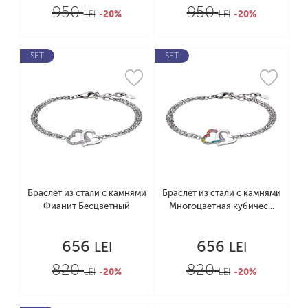
950
950
LEI
-20%
LEI
-20%
SET
SET
Браслет из стали с камнями
Браслет из стали с камнями
Фианит Бесцветный
Многоцветная кубичес...
656
656
LEI
LEI
820
820
LEI
-20%
LEI
-20%