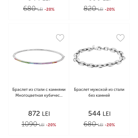
680
820
LEI
-20%
LEI
-20%
Браслет из стали с камнями
Браслет мужской из стали
Многоцветная кубичес...
без камней
872
544
LEI
LEI
1090
680
LEI
-20%
LEI
-20%