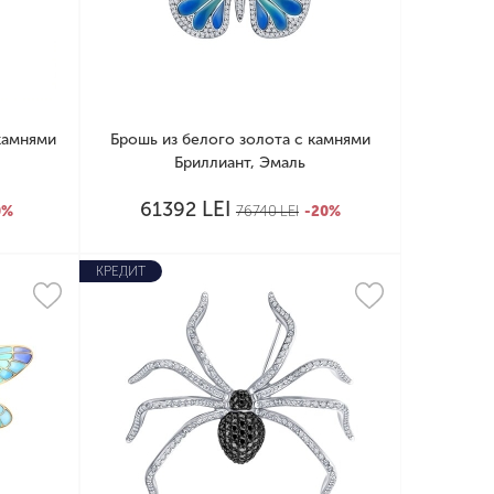
камнями
Брошь из белого золота с камнями
Бриллиант, Эмаль
LEI
61392
0%
76740
LEI
-20%
КРЕДИТ