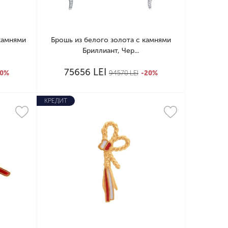
камнями
Брошь из белого золота с камнями
Бриллиант, Чер...
LEI
75656
20%
94570
LEI
-20%
КРЕДИТ