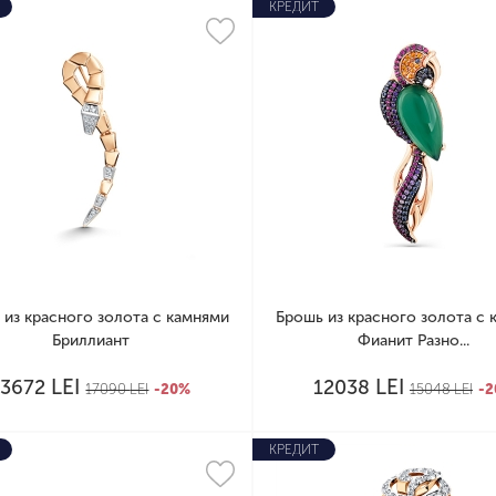
КРЕДИТ
 из красного золота с камнями
Брошь из красного золота с 
Бриллиант
Фианит Разно...
LEI
LEI
13672
12038
17090
LEI
-20%
15048
LEI
-
КРЕДИТ