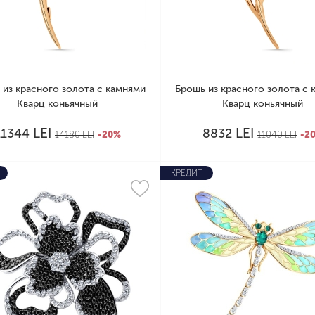
 из красного золота с камнями
Брошь из красного золота с 
Кварц коньячный
Кварц коньячный
LEI
LEI
11344
8832
14180
LEI
-20%
11040
LEI
-2
КРЕДИТ