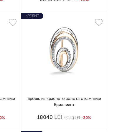
КРЕДИТ
камнями
Брошь из красного золота с камнями
Бриллиант
LEI
18040
20%
22550
LEI
-20%