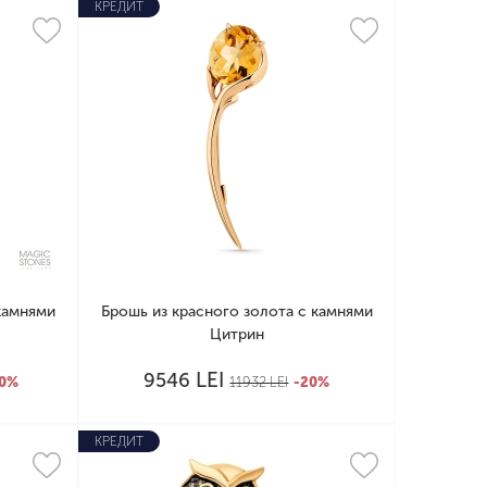
КРЕДИТ
камнями
Брошь из красного золота с камнями
Цитрин
LEI
9546
20%
11932
LEI
-20%
КРЕДИТ