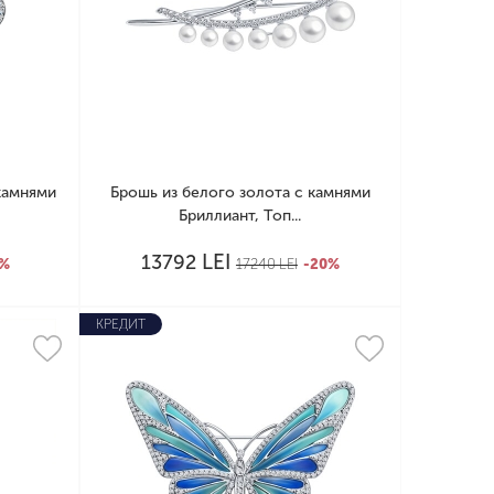
камнями
Брошь из белого золота с камнями
Бриллиант, Топ...
LEI
13792
0%
17240
LEI
-20%
КРЕДИТ