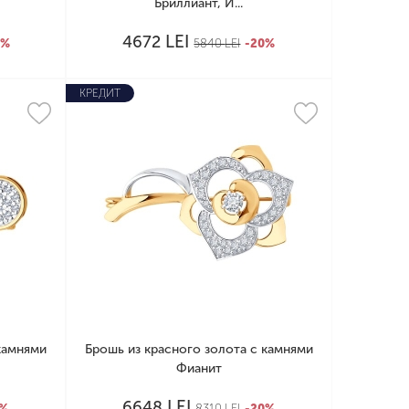
Бриллиант, И...
LEI
4672
0%
5840
LEI
-20%
КРЕДИТ
камнями
Брошь из красного золота с камнями
Фианит
LEI
6648
0%
8310
LEI
-20%