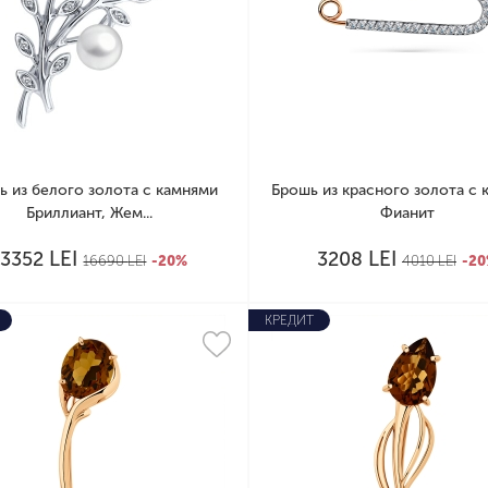
ь из белого золота с камнями
Брошь из красного золота с 
Бриллиант, Жем...
Фианит
LEI
LEI
13352
3208
16690
LEI
-20%
4010
LEI
-2
КРЕДИТ