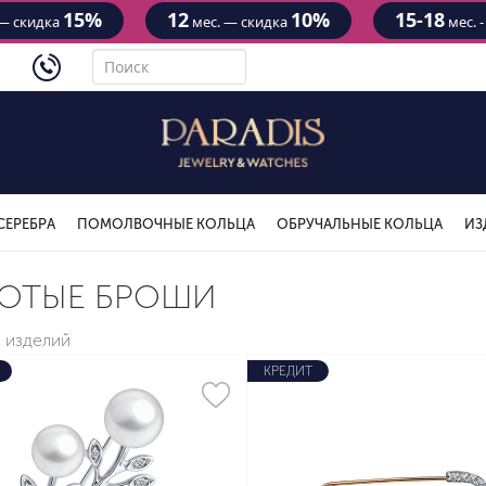
15%
12
10%
15-18
— скидка
мес. — скидка
мес. 
4434
СЕРЕБРА
ПОМОЛВОЧНЫЕ КОЛЬЦА
ОБРУЧАЛЬНЫЕ КОЛЬЦА
ИЗ
ОТЫЕ БРОШИ
2 изделий
КРЕДИТ