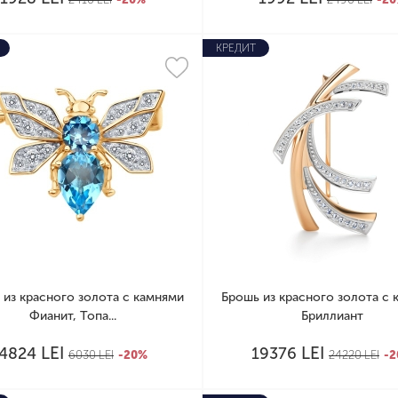
КРЕДИТ
 из красного золота с камнями
Брошь из красного золота с 
Фианит, Топа...
Бриллиант
LEI
LEI
4824
19376
6030
LEI
-20%
24220
LEI
-