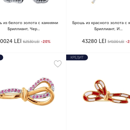
ь из белого золота с камнями
Брошь из красного золота с 
Бриллиант, Чер...
Бриллиант, И...
LEI
LEI
50024
43280
62530
LEI
-20%
54100
LEI
-
КРЕДИТ