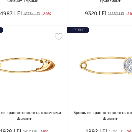
Фианит, Горный...
Бриллиант
LEI
LEI
14987
9320
18734
LEI
-20%
11650
LEI
-2
КРЕДИТ
 из красного золота с камнями
Брошь из красного золота с 
Фианит
Фианит
LEI
LEI
1928
1992
2410
LEI
-20%
2490
LEI
-2