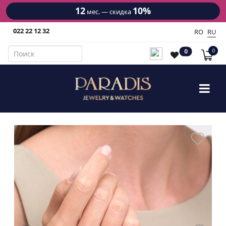
12
10%
мес. — скидка
022 22 12 32
RO
RU
0
0