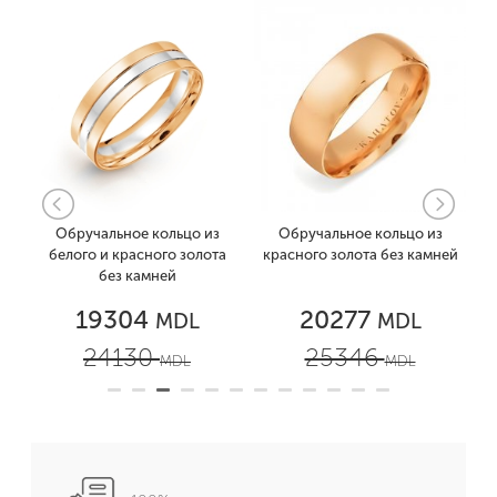
Обручальное кольцо из
Обручальное кольцо из
ей
белого и красного золота
красного золота без камней
без камней
19304
20277
MDL
MDL
24130
25346
MDL
MDL