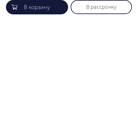
В рассрочку
КОМПАНИЯ
ПОЛЕЗНАЯ ИНФОРМАЦИЯ
О нас
Гарантия
Gift card
Как найти нужный размер
Лояльность
Уход за изделиями
Партнеры
Способы оплаты
Сертификаты
Доставка
Контакты
Правила и Условия
APCSP
Использования