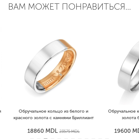
ВАМ МОЖЕТ ПОНРАВИТЬСЯ...
учальное кольцо из белого и
Обручальное кольцо из бе
ого золота с камнями Бриллиант
золота без камней
MDL
MDL
18860
19600
23575
MDL
24500
MD