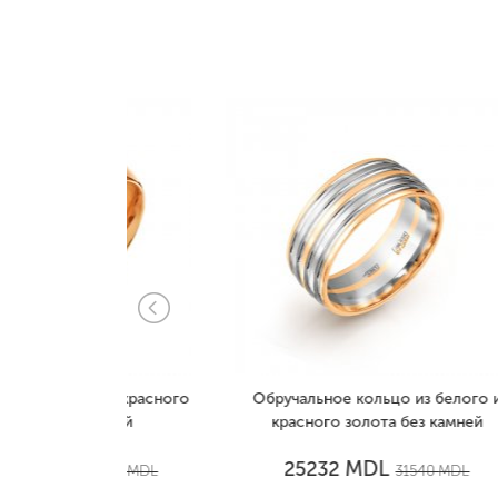
 из красного
Обручальное кольцо из белого и
Обр
амней
красного золота без камней
красн
MDL
25232
5346
MDL
31540
MDL