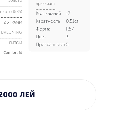
Золото
Бриллиант
олото (585)
Кол. камней
17
Каратность
0.51ct
2.6 ГРАММ
Форма
R57
BREUNING
Цвет
3
ЛИТОЙ
Прозрачность
5
Comfort fit
2000 ЛЕЙ