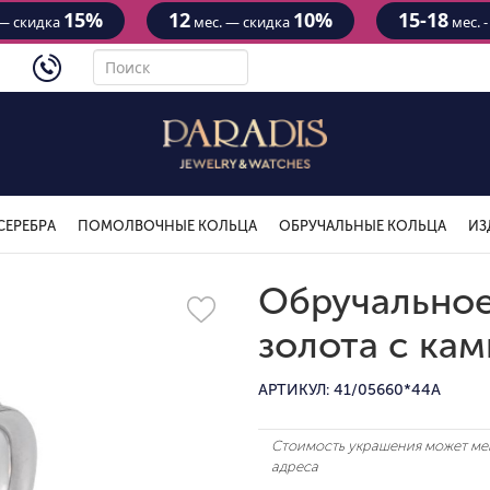
15%
12
10%
15-18
— скидка
мес. — скидка
мес. 
4434
СЕРЕБРА
ПОМОЛВОЧНЫЕ КОЛЬЦА
ОБРУЧАЛЬНЫЕ КОЛЬЦА
ИЗ
Обручальное
золота с ка
АРТИКУЛ: 41/05660*44A
Стоимость украшения может мен
адреса