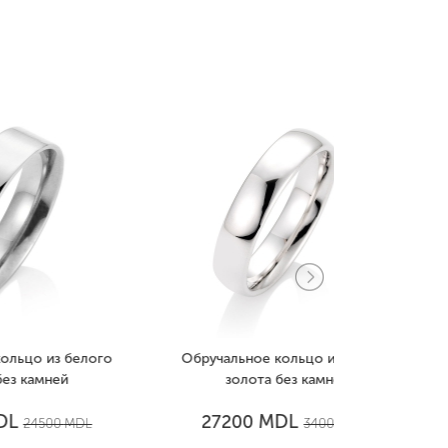
лого
Обручальное кольцо из белого
Обручально
золота без камней
зол
MDL
27200
1918
L
34000
MDL