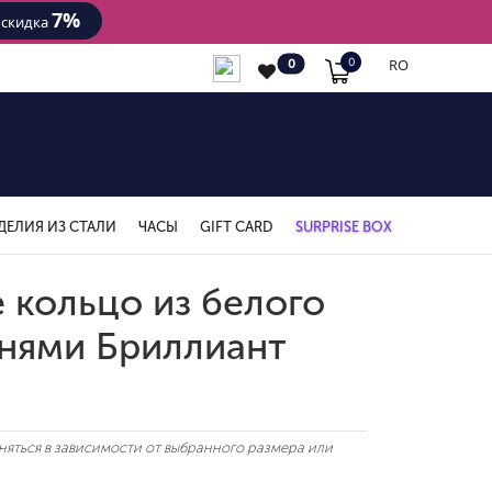
7%
- скидка
RO
0
0
ДЕЛИЯ ИЗ СТАЛИ
ЧАСЫ
GIFT CARD
SURPRISE BOX
 кольцо из белого
мнями Бриллиант
яться в зависимости от выбранного размера или