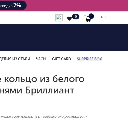
7%
- скидка
RO
0
0
ДЕЛИЯ ИЗ СТАЛИ
ЧАСЫ
GIFT CARD
SURPRISE BOX
 кольцо из белого
мнями Бриллиант
яться в зависимости от выбранного размера или