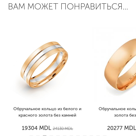
ВАМ МОЖЕТ ПОНРАВИТЬСЯ...
учальное кольцо из белого и
Обручальное кольцо из кра
расного золота без камней
золота без камней
MDL
MDL
19304
20277
24130
MDL
25346
MD