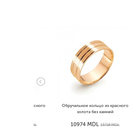
из красного
Обручальное кольцо из красного
Обр
амней
золота без камней
к
MDL
10974
1736
MDL
13718
MDL