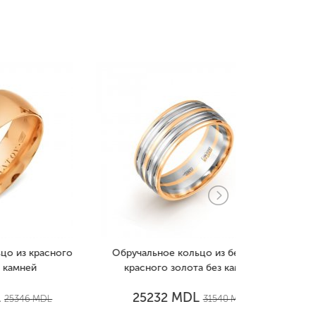
сного
Обручальное кольцо из белого и
Обручально
красного золота без камней
золо
MDL
25232
1541
L
31540
MDL