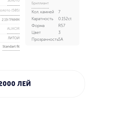
Золото
Бриллиант
олото (585)
Кол. камней
7
Каратность
0.152ct
2.19 ГРАММ
Форма
R57
ALIKOR
Цвет
3
ЛИТОЙ
Прозрачность
5А
Standart fit
2000 ЛЕЙ