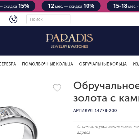
15%
12
10%
15-18
— скидка
мес. — скидка
мес. 
4434
СЕРЕБРА
ПОМОЛВОЧНЫЕ КОЛЬЦА
ОБРУЧАЛЬНЫЕ КОЛЬЦА
ИЗ
Обручальное
золота с ка
АРТИКУЛ: 14778-200
Стоимость украшения может мен
адреса