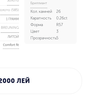
Золото
Бриллиант
олото (585)
Кол. камней
26
Каратность
0.26ct
1 ГРАММ
Форма
R57
BREUNING
Цвет
3
ЛИТОЙ
Прозрачность
5
Comfort fit
2000 ЛЕЙ