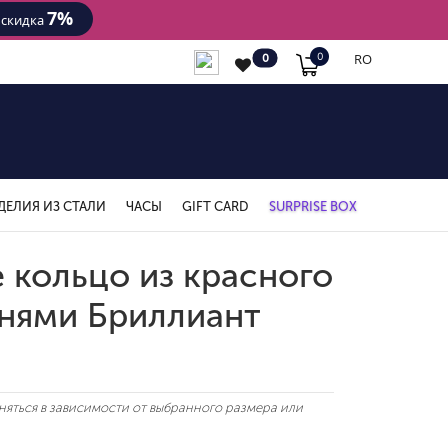
7%
- скидка
RO
0
0
ДЕЛИЯ ИЗ СТАЛИ
ЧАСЫ
GIFT CARD
SURPRISE BOX
 кольцо из красного
мнями Бриллиант
яться в зависимости от выбранного размера или