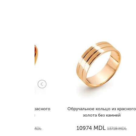
 из красного
Обручальное кольцо из красного
Обр
амней
золота без камней
к
MDL
10974
1736
MDL
13718
MDL