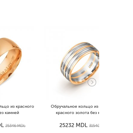
сного
Обручальное кольцо из белого и
Обручально
красного золота без камней
зол
MDL
25232
1541
L
31540
MDL