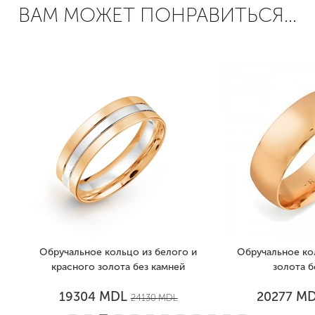
ВАМ МОЖЕТ ПОНРАВИТЬСЯ...
учальное кольцо из белого и
Обручальное кольцо из кра
расного золота без камней
золота без камней
MDL
MDL
19304
20277
24130
MDL
25346
MD