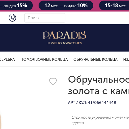
15%
12
10%
15-18
— скидка
мес. — скидка
мес. 
4434
СЕРЕБРА
ПОМОЛВОЧНЫЕ КОЛЬЦА
ОБРУЧАЛЬНЫЕ КОЛЬЦА
ИЗ
Обручальное
золота с ка
АРТИКУЛ: 41/05644*44R
Стоимость украшения может мен
адреса