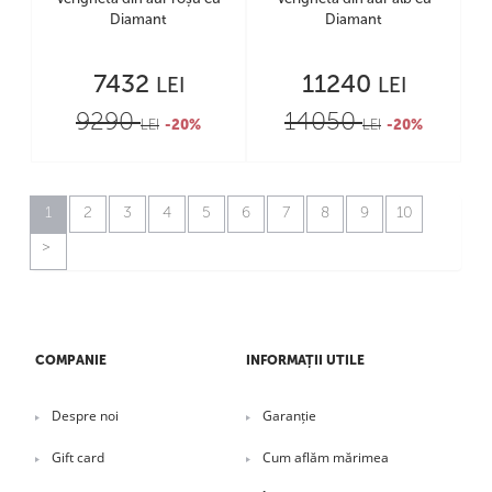
Diamant
Diamant
7432
11240
LEI
LEI
9290
14050
LEI
-20%
LEI
-20%
1
2
3
4
5
6
7
8
9
10
COMPANIE
INFORMAȚII UTILE
Despre noi
Garanție
Gift card
Cum aflăm mărimea