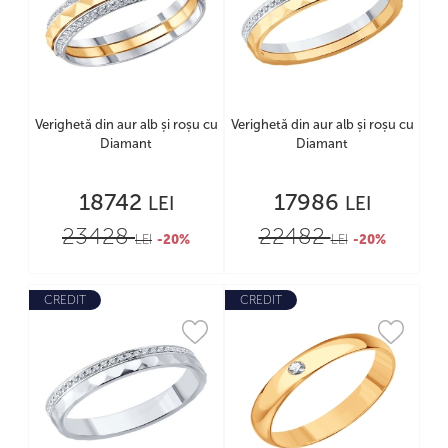
Verighetă din aur alb și roșu cu
Verighetă din aur alb și roșu cu
Diamant
Diamant
18742
17986
LEI
LEI
23428
22482
LEI
-20%
LEI
-20%
CREDIT
CREDIT