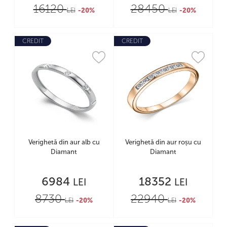
16120
28450
LEI
-20%
LEI
-20%
CREDIT
CREDIT
Verighetă din aur alb cu
Verighetă din aur roșu cu
Diamant
Diamant
6984
18352
LEI
LEI
8730
22940
LEI
-20%
LEI
-20%