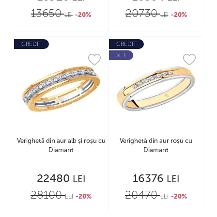
13650
20730
LEI
-20%
LEI
-20%
CREDIT
CREDIT
SET
Verighetă din aur alb și roșu cu
Verighetă din aur roșu cu
Diamant
Diamant
22480
16376
LEI
LEI
28100
20470
LEI
-20%
LEI
-20%