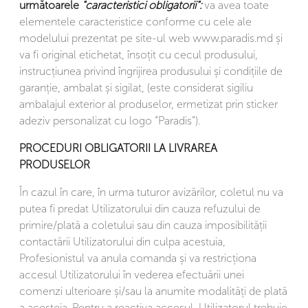
următoarele
"caracteristici obligatorii":
va avea toate
elementele caracteristice conforme cu cele ale
modelului prezentat pe site-ul web www.paradis.md și
va fi original etichetat, însoțit cu cecul produsului,
instrucțiunea privind îngrijirea produsului și condițiile de
garanție, ambalat și sigilat, (este considerat sigiliu
ambalajul exterior al produselor, ermetizat prin sticker
adeziv personalizat cu logo ”Paradis”).
PROCEDURI OBLIGATORII LA LIVRAREA
PRODUSELOR
În cazul în care, în urma tuturor avizărilor, coletul nu va
putea fi predat Utilizatorului din cauza refuzului de
primire/plată a coletului sau din cauza imposibilității
contactării Utilizatorului din culpa acestuia,
Profesionistul va anula comanda și va restricționa
accesul Utilizatorului în vederea efectuării unei
comenzi ulterioare și/sau la anumite modalități de plată
a acesteia. Pentru a reactiva accesul, Utilizatorul trebuie