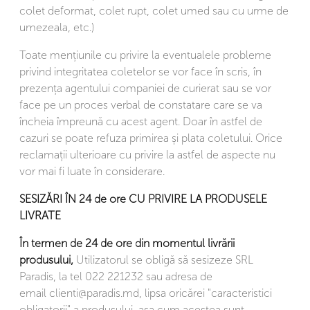
colet deformat, colet rupt, colet umed sau cu urme de
umezeala, etc.)
Toate mențiunile cu privire la eventualele probleme
privind integritatea coletelor se vor face în scris, în
prezența agentului companiei de curierat sau se vor
face pe un proces verbal de constatare care se va
încheia împreună cu acest agent. Doar în astfel de
cazuri se poate refuza primirea și plata coletului. Orice
reclamații ulterioare cu privire la astfel de aspecte nu
vor mai fi luate în considerare.
SESIZĂRI ÎN 24 de ore CU PRIVIRE LA PRODUSELE
LIVRATE
În termen de 24 de ore din momentul livrării
produsului,
Utilizatorul se obligă să sesizeze SRL
Paradis, la tel 022 221232 sau adresa de
email
clienti@paradis.md
, lipsa oricărei "caracteristici
obligatorii" a produsului, așa cum acestea sunt