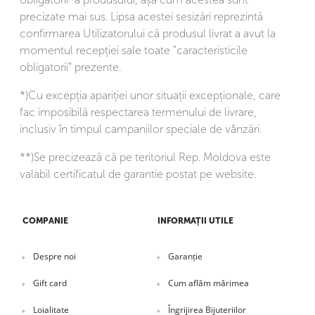
precizate mai sus. Lipsa acestei sesizări reprezintă
confirmarea Utilizatorului că produsul livrat a avut la
momentul recepției sale toate "caracteristicile
obligatorii" prezente.
*)Cu excepția apariției unor situații excepționale, care
fac imposibilă respectarea termenului de livrare,
inclusiv în timpul campaniilor speciale de vânzări.
**)Se precizează că pe teritoriul Rep. Moldova este
valabil certificatul de garantie postat pe website.
COMPANIE
INFORMAȚII UTILE
Despre noi
Garanție
Gift card
Cum aflăm mărimea
Loialitate
Îngrijirea Bijuteriilor