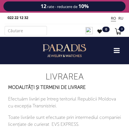
12
10%
rate - reducere de
022 22 12 32
RO
RU
0
0
LIVRAREA
MODALITĂȚI ȘI TERMENI DE LIVRARE
Efectuăm livrări pe întreg teritoriul Republicii Moldova
cu excepția Transnistriei.
Toate livrările sunt efectuate prin intermediul companiei
licențiate de curierat EVS EXPRESS.