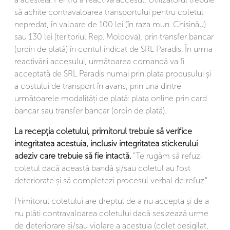
să achite contravaloarea transportului pentru coletul
nepredat, în valoare de 100 lei (în raza mun. Chișinău)
sau 130 lei (teritoriul Rep. Moldova), prin transfer bancar
(ordin de plată) în contul indicat de SRL Paradis. În urma
reactivării accesului, următoarea comandă va fi
acceptată de SRL Paradis numai prin plata produsului și
a costului de transport în avans, prin una dintre
următoarele modalități de plată: plata online prin card
bancar sau transfer bancar (ordin de plată).
La recepția coletului, primitorul trebuie să verifice
integritatea acestuia, inclusiv integritatea stickerului
adeziv care trebuie să fie intactă.
"Te rugăm să refuzi
coletul dacă această bandă și/sau coletul au fost
deteriorate și să completezi procesul verbal de refuz."
Primitorul coletului are dreptul de a nu accepta și de a
nu plăti contravaloarea coletului dacă sesizează urme
de deteriorare și/sau violare a acestuia (colet desigilat,