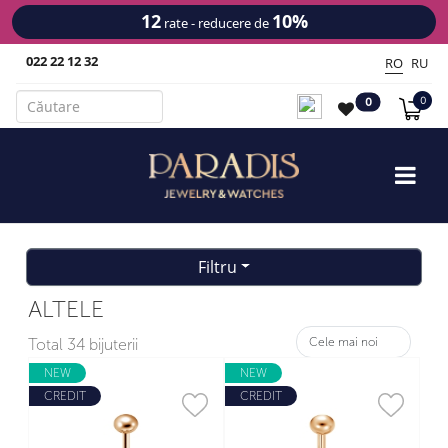
12
10%
rate - reducere de
022 22 12 32
RO
RU
0
0
Filtru
ALTELE
Total
34 bijuterii
NEW
NEW
CREDIT
CREDIT