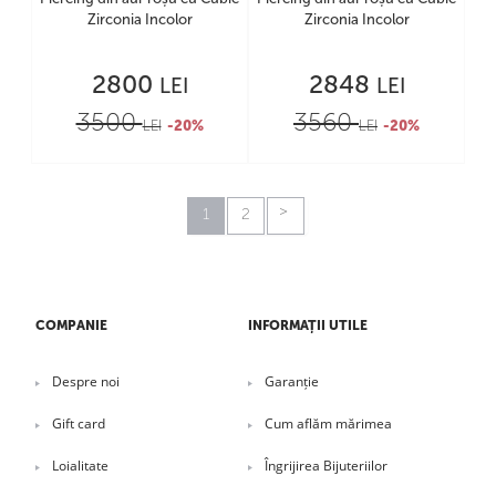
Zirconia Incolor
Zirconia Incolor
2800
2848
LEI
LEI
3500
3560
LEI
-20%
LEI
-20%
1
2
COMPANIE
INFORMAȚII UTILE
Despre noi
Garanție
Gift card
Cum aflăm mărimea
Loialitate
Îngrijirea Bijuteriilor