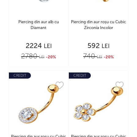
Piercing din aur alb cu
Piercing din aur roșu cu Cubic
Diamant
Zirconia Incolor
2224
592
LEI
LEI
2780
740
LEI
-20%
LEI
-20%
CREDIT
CREDIT
Piercing din aur roșu cu Cubic
Piercing din aur roșu cu Cubic