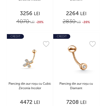
3256
2264
LEI
LEI
4070
2830
LEI
-20%
LEI
-20%
CREDIT
CREDIT
Piercing din aur roșu cu Cubic
Piercing din aur roșu cu
Zirconia Incolor
Diamant
4472
7208
LEI
LEI