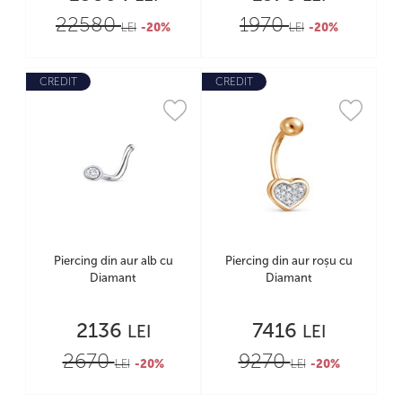
22580
1970
LEI
-20%
LEI
-20%
CREDIT
CREDIT
Piercing din aur alb cu
Piercing din aur roșu cu
Diamant
Diamant
2136
7416
LEI
LEI
2670
9270
LEI
-20%
LEI
-20%