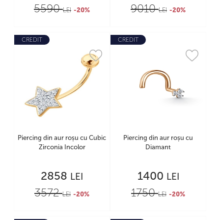
5590
9010
LEI
-20%
LEI
-20%
CREDIT
CREDIT
Piercing din aur roșu cu Cubic
Piercing din aur roșu cu
Zirconia Incolor
Diamant
2858
1400
LEI
LEI
3572
1750
LEI
-20%
LEI
-20%