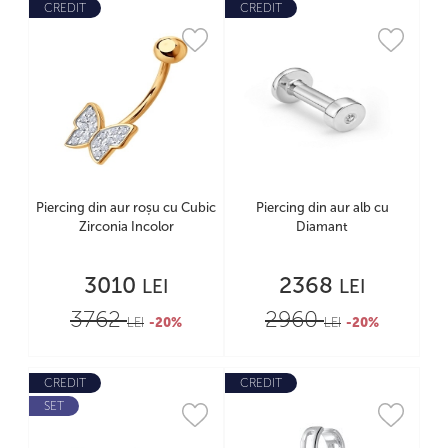
CREDIT
CREDIT
Piercing din aur roșu cu Cubic
Piercing din aur alb cu
Zirconia Incolor
Diamant
3010
2368
LEI
LEI
3762
2960
LEI
-20%
LEI
-20%
CREDIT
CREDIT
SET