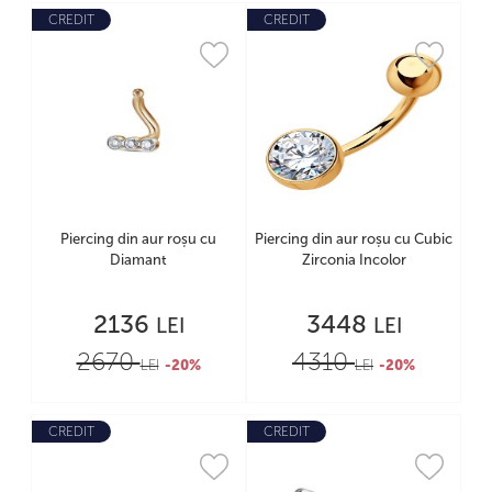
CREDIT
CREDIT
Piercing din aur roșu cu
Piercing din aur roșu cu Cubic
Diamant
Zirconia Incolor
2136
3448
LEI
LEI
2670
4310
LEI
-20%
LEI
-20%
CREDIT
CREDIT