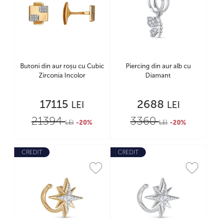
Butoni din aur roșu cu Cubic
Piercing din aur alb cu
Zirconia Incolor
Diamant
17115
2688
LEI
LEI
21394
3360
LEI
-20%
LEI
-20%
CREDIT
CREDIT