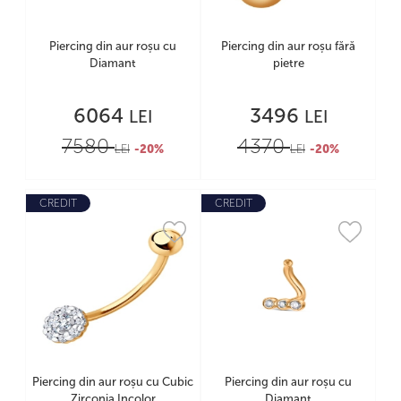
Piercing din aur roșu cu
Piercing din aur roșu fără
Diamant
pietre
6064
3496
LEI
LEI
7580
4370
LEI
-20%
LEI
-20%
CREDIT
CREDIT
Piercing din aur roșu cu Cubic
Piercing din aur roșu cu
Zirconia Incolor
Diamant