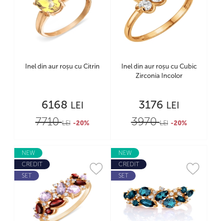
Inel din aur roșu cu Citrin
Inel din aur roșu cu Cubic
Zirconia Incolor
6168
3176
LEI
LEI
7710
3970
LEI
-20%
LEI
-20%
NEW
NEW
CREDIT
CREDIT
SET
SET