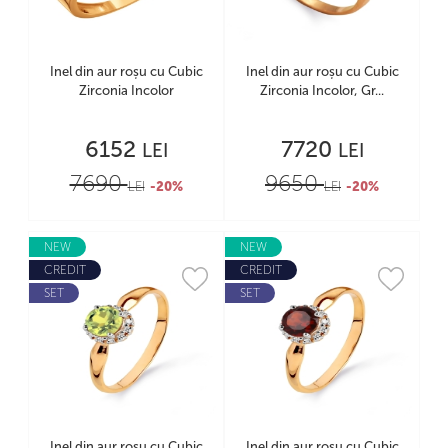
Inel din aur roșu cu Cubic
Inel din aur roșu cu Cubic
Zirconia Incolor
Zirconia Incolor, Gr...
6152
7720
LEI
LEI
7690
9650
LEI
-20%
LEI
-20%
NEW
NEW
CREDIT
CREDIT
SET
SET
Inel din aur roșu cu Cubic
Inel din aur roșu cu Cubic