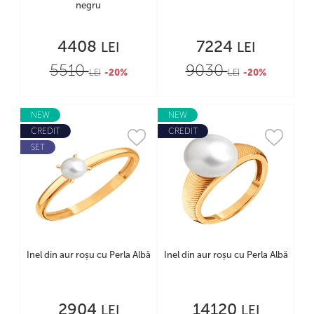
negru
4408
7224
LEI
LEI
5510
9030
LEI
-20%
LEI
-20%
NEW
NEW
CREDIT
CREDIT
SET
Inel din aur roșu cu Perla Albă
Inel din aur roșu cu Perla Albă
2904
14120
LEI
LEI