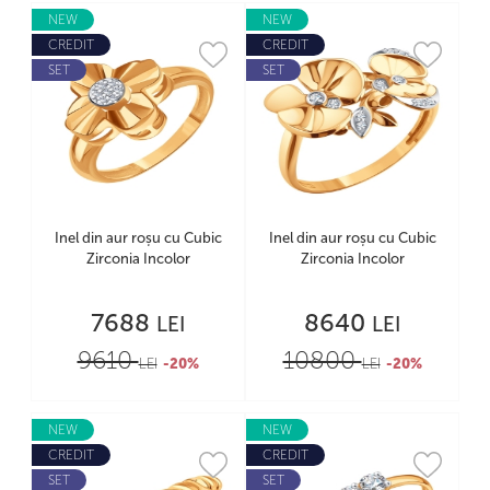
NEW
NEW
CREDIT
CREDIT
SET
SET
Inel din aur roșu cu Cubic
Inel din aur roșu cu Cubic
Zirconia Incolor
Zirconia Incolor
7688
8640
LEI
LEI
9610
10800
LEI
-20%
LEI
-20%
NEW
NEW
CREDIT
CREDIT
SET
SET