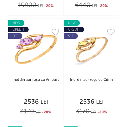
19900
6440
LEI
-20%
LEI
-20%
NEW
NEW
CREDIT
CREDIT
SET
SET
Inel din aur roșu cu Ametist
Inel din aur roșu cu Citrin
2536
2536
LEI
LEI
3170
3170
LEI
-20%
LEI
-20%