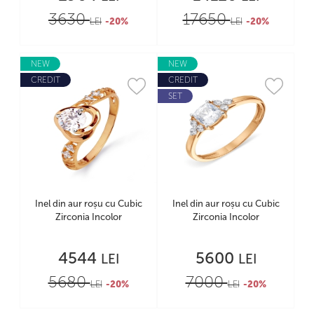
3630
17650
LEI
-20%
LEI
-20%
NEW
NEW
CREDIT
CREDIT
SET
Inel din aur roșu cu Cubic
Inel din aur roșu cu Cubic
Zirconia Incolor
Zirconia Incolor
4544
5600
LEI
LEI
5680
7000
LEI
-20%
LEI
-20%