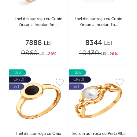
Inel din aur roșu cu Cubic
Inel din aur roșu cu Cubic
Zirconia Incolor, Am...
Zirconia Incolor, To...
7888
8344
LEI
LEI
9860
10430
LEI
-20%
LEI
-20%
NEW
NEW
CREDIT
CREDIT
SET
SET
Inel din aur roșu cu Onix
Inel din aur roșu cu Perla Albă