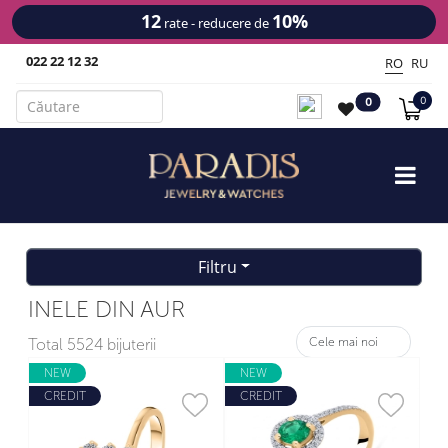
12
10%
rate - reducere de
022 22 12 32
RO
RU
0
0
Filtru
INELE DIN AUR
Total
5524 bijuterii
NEW
NEW
CREDIT
CREDIT