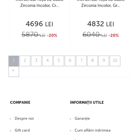
Zirconia Incolor, Cr...
Zirconia Incolor, Gr...
4696
4832
LEI
LEI
5870
6040
LEI
-20%
LEI
-20%
1
2
3
4
5
6
7
8
9
10
COMPANIE
INFORMAȚII UTILE
Despre noi
Garanție
Gift card
Cum aflăm mărimea