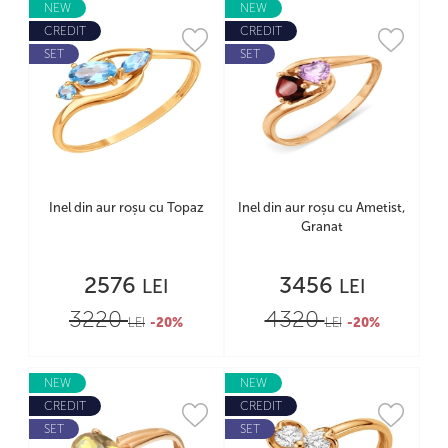
NEW
NEW
CREDIT
CREDIT
SET
SET
Inel din aur roșu cu Topaz
Inel din aur roșu cu Ametist,
Granat
2576
3456
LEI
LEI
3220
4320
LEI
-20%
LEI
-20%
NEW
NEW
CREDIT
CREDIT
SET
SET