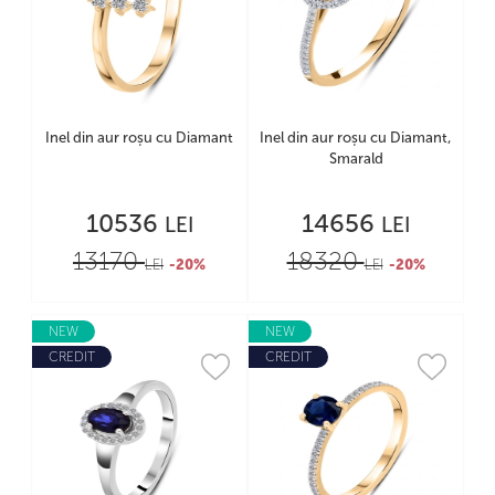
Inel din aur roșu cu Diamant
Inel din aur roșu cu Diamant,
Smarald
10536
14656
LEI
LEI
13170
18320
LEI
-20%
LEI
-20%
NEW
NEW
CREDIT
CREDIT