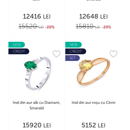
12416
12648
LEI
LEI
15520
15810
LEI
-20%
LEI
-20%
NEW
NEW
CREDIT
CREDIT
SET
Inel din aur alb cu Diamant,
Inel din aur roșu cu Citrin
Smarald
15920
5152
LEI
LEI