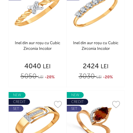
Inel din aur roșu cu Cubic
Inel din aur roșu cu Cubic
Zirconia Incolor
Zirconia Incolor
4040
2424
LEI
LEI
5050
3030
LEI
-20%
LEI
-20%
NEW
NEW
CREDIT
CREDIT
SET
SET