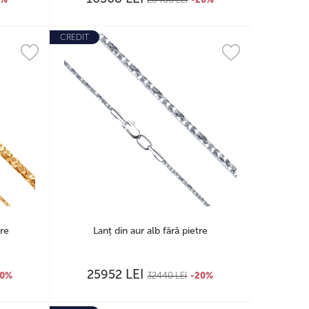
CREDIT
tre
Lanț din aur alb fără pietre
LEI
25952
20%
32440
LEI
-20%