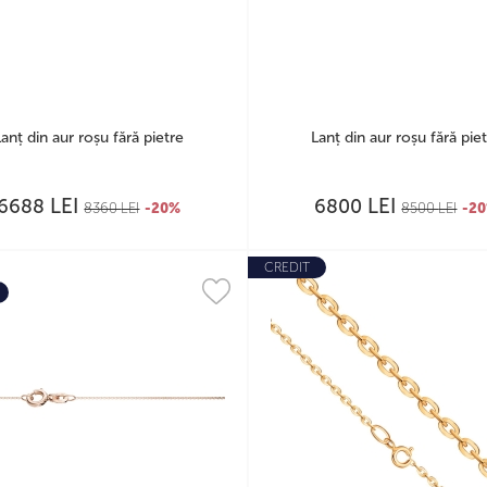
Lanț din aur roșu fără pietre
Lanț din aur roșu fără pie
LEI
LEI
6688
6800
8360
LEI
-20%
8500
LEI
-2
CREDIT