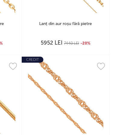
tre
Lanț din aur roșu fără pietre
LEI
5952
0%
7440
LEI
-20%
CREDIT