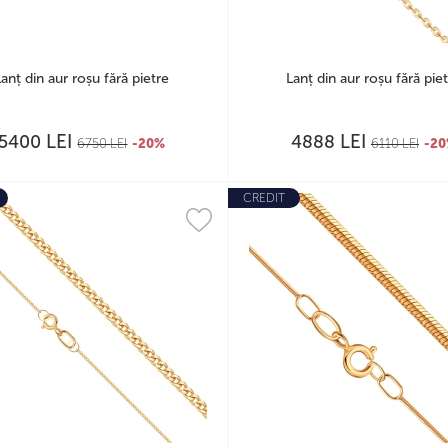
Lanț din aur roșu fără pietre
Lanț din aur roșu fără pie
LEI
LEI
5400
4888
6750
LEI
-20%
6110
LEI
-2
CREDIT