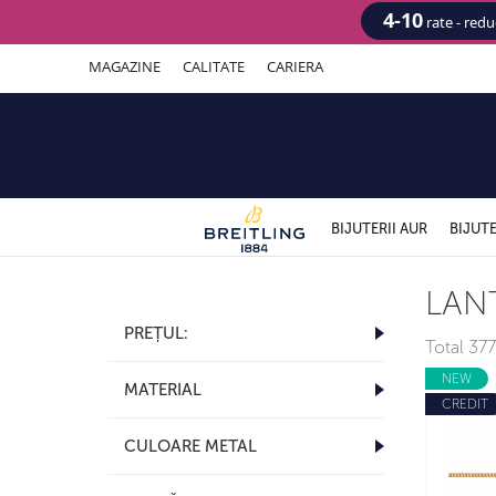
4-10
rate - red
MAGAZINE
CALITATE
CARIERA
BIJUTERII AUR
BIJUTE
LAN
PREȚUL:
Total
377 
NEW
MATERIAL
CREDIT
CULOARE METAL