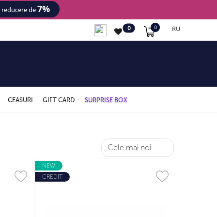
7%
- reducere de
RU
0
0
CEASURI
GIFT CARD
SURPRISE BOX
NEW
CREDIT