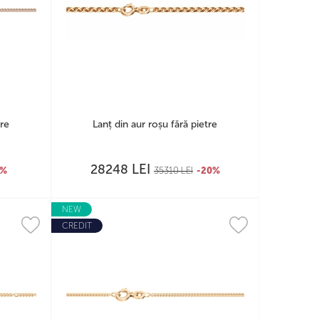
tre
Lanț din aur roșu fără pietre
LEI
28248
0%
35310
LEI
-20%
NEW
CREDIT