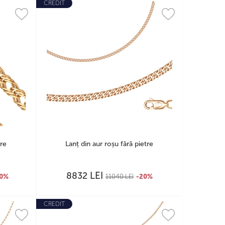
CREDIT
tre
Lanț din aur roșu fără pietre
LEI
8832
20%
11040
LEI
-20%
CREDIT