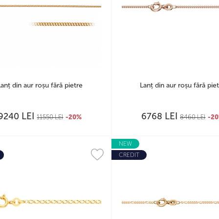
Lanț din aur roșu fără pietre
Lanț din aur roșu fără pie
LEI
LEI
9240
6768
11550
LEI
-20%
8460
LEI
-2
NEW
CREDIT