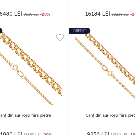
LEI
LEI
6480
16184
8100
LEI
-20%
20230
LEI
-
CREDIT
Lanț din aur roșu fără pietre
Lanț din aur roșu fără pie
LEI
LEI
11080
9256
13850
LEI
-20%
11570
LEI
-2