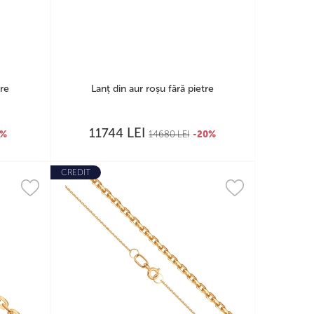
tre
Lanț din aur roșu fără pietre
LEI
11744
0%
14680
LEI
-20%
CREDIT