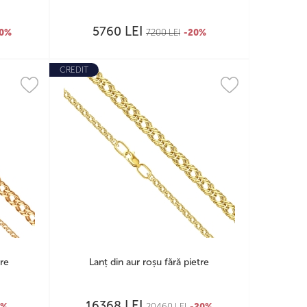
LEI
5760
20%
7200
LEI
-20%
CREDIT
tre
Lanț din aur roșu fără pietre
LEI
16368
0%
20460
LEI
-20%