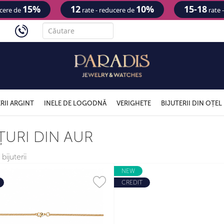
15%
12
10%
15-18
ucere de
rate - reducere de
rate 
'
RII ARGINT
INELE DE LOGODNĂ
VERIGHETE
BIJUTERII DIN OȚEL
ȚURI DIN AUR
bijuterii
NEW
CREDIT