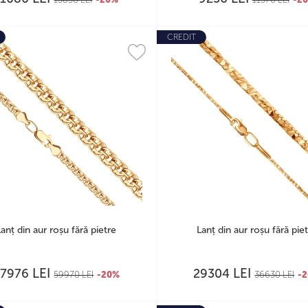
CREDIT
Lanț din aur roșu fără pietre
Lanț din aur roșu fără pie
LEI
LEI
47976
29304
59970
LEI
-20%
36630
LEI
-