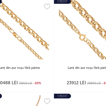
CREDIT
Lanț din aur roșu fără pietre
Lanț din aur roșu fără pie
LEI
LEI
20488
23912
25610
LEI
-20%
29890
LEI
-
CREDIT