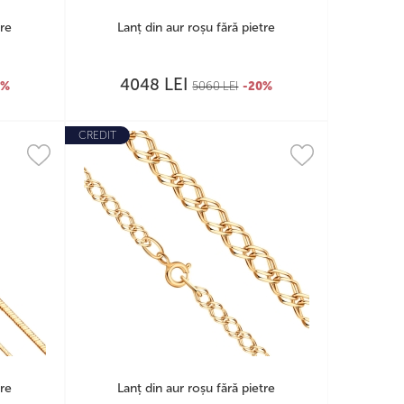
tre
Lanț din aur roșu fără pietre
LEI
4048
0%
5060
LEI
-20%
CREDIT
tre
Lanț din aur roșu fără pietre