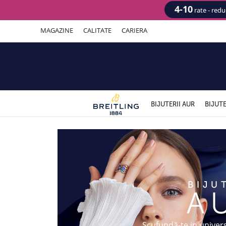
4-10
rate - red
MAGAZINE
CALITATE
CARIERA
BIJUTERII AUR
BIJUTE
Bijuterii din aur
Scufundă-te in univers