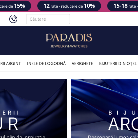
15%
12
10%
15-18
ucere de
rate - reducere de
rate 
'
RII ARGINT
INELE DE LOGODNĂ
VERIGHETE
BIJUTERII DIN OȚEL
Bijuterii din arg
ul plin de inspiratie
Descoperă lumea celor