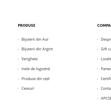
PRODUSE
COMPA
Bijuterii din Aur
Despr
Bijuterii din Argint
Gift c
Verighete
Loiali
Inele de logodnă
Parte
Produse din oțel
Certif
Ceasuri
Conta
APCS