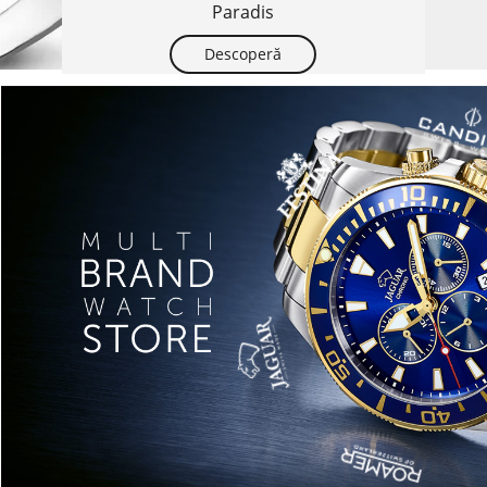
Paradis
Descoperă
Ceasuri și brățări