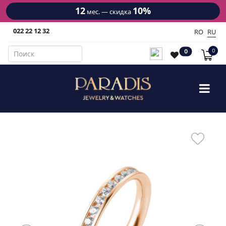
12
10%
мес. — скидка
022 22 12 32
RO
RU
0
0