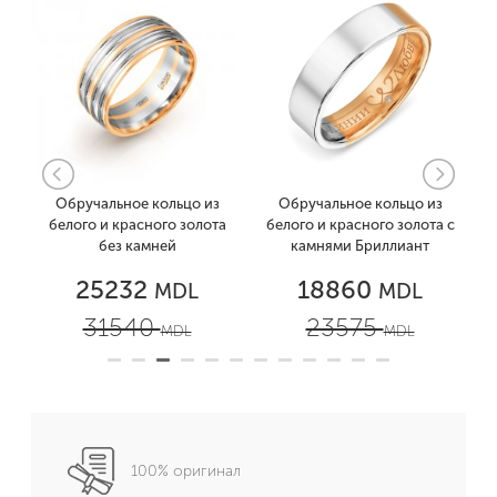
Обручальное кольцо из
Обручальное кольцо из
ей
белого и красного золота
белого и красного золота с
без камней
камнями Бриллиант
25232
18860
MDL
MDL
31540
23575
MDL
MDL
100% оригинал