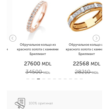
з
Обручальное кольцо из
Обручальное кольцо из
ми
красного золота с камнями
красного золота с камнями
Бриллиант
Бриллиант
27600
22568
MDL
MDL
34500
28210
MDL
MDL
100% оригинал