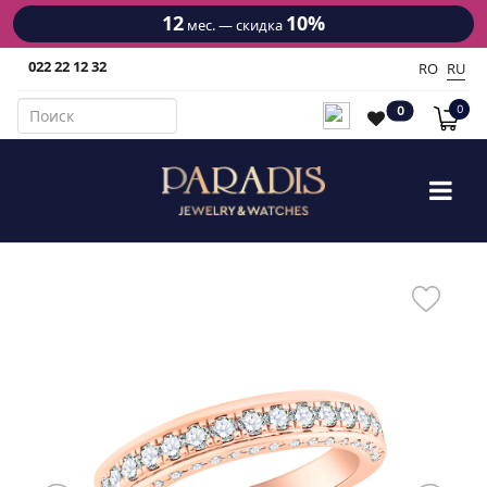
12
10%
мес. — скидка
022 22 12 32
RO
RU
0
0