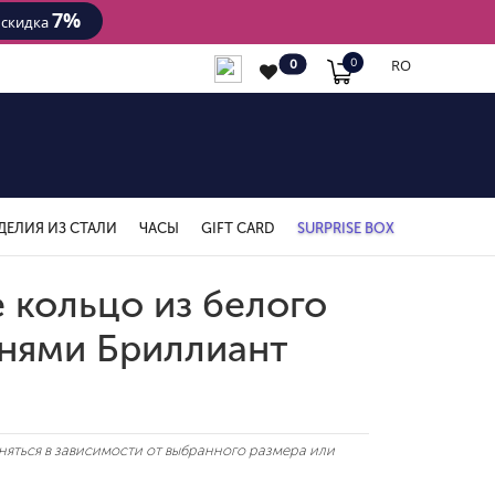
7%
- скидка
RO
0
0
ДЕЛИЯ ИЗ СТАЛИ
ЧАСЫ
GIFT CARD
SURPRISE BOX
 кольцо из белого
мнями Бриллиант
яться в зависимости от выбранного размера или