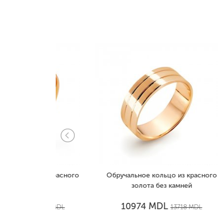
 из красного
Обручальное кольцо из красного
Обр
амней
золота без камней
к
MDL
10974
1736
MDL
13718
MDL