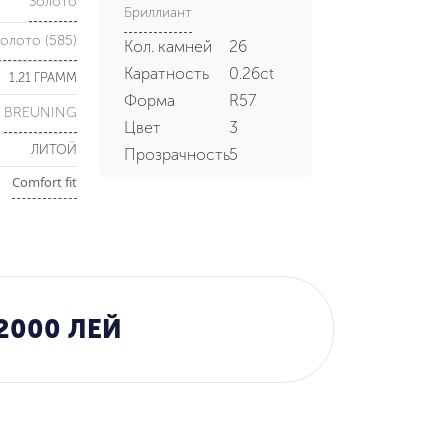
Золото
Бриллиант
олото (585)
Кол. камней
26
Каратность
0.26ct
1.21 ГРАММ
Форма
R57
BREUNING
Цвет
3
ЛИТОЙ
Прозрачность
5
Comfort fit
2000 ЛЕЙ