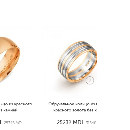
сного
Обручальное кольцо из белого и
Обручально
красного золота без камней
зол
MDL
25232
1541
L
31540
MDL