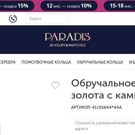
15%
12
10%
15-18
— скидка
мес. — скидка
мес. 
4434
СЕРЕБРА
ПОМОЛВОЧНЫЕ КОЛЬЦА
ОБРУЧАЛЬНЫЕ КОЛЬЦА
ИЗ
Обручальное
золота с ка
АРТИКУЛ: 41/05644*44A
Стоимость украшения может мен
адреса