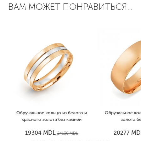
ВАМ МОЖЕТ ПОНРАВИТЬСЯ...
учальное кольцо из белого и
Обручальное кольцо из кра
расного золота без камней
золота без камней
MDL
MDL
19304
20277
24130
MDL
25346
MD