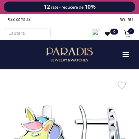
12
10%
rate - reducere de
022 22 12 32
RO
RU
0
0