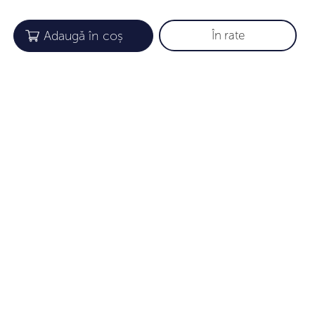
În rate
COMPANIE
INFORMAȚII UTILE
Despre noi
Garanție
Gift card
Cum aflăm mărimea
Loialitate
Îngrijirea Bijuteriilor
Parteneri
Metode de plată
Certificate
Livrarea
Contacte
Termeni și condiții