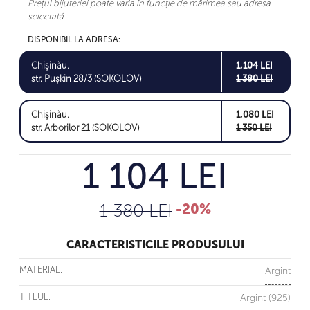
Prețul bijuteriei poate varia în funcție de mărimea sau adresa
selectată.
DISPONIBIL LA ADRESA:
Chișinău,
1,104 LEI
str. Pușkin 28/3 (SOKOLOV)
1 380 LEI
Chișinău,
1,080 LEI
str. Arborilor 21 (SOKOLOV)
1 350 LEI
1 104 LEI
1 380 LEI
-20%
CARACTERISTICILE PRODUSULUI
MATERIAL:
Argint
TITLUL:
Argint (925)