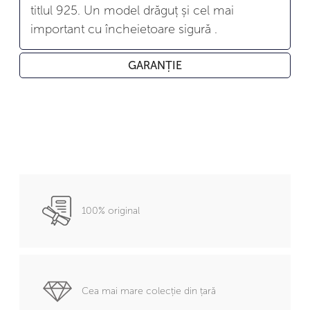
titlul 925. Un model drăguț și cel mai
important cu încheietoare sigură .
GARANȚIE
100% original
Cea mai mare colecție din țară