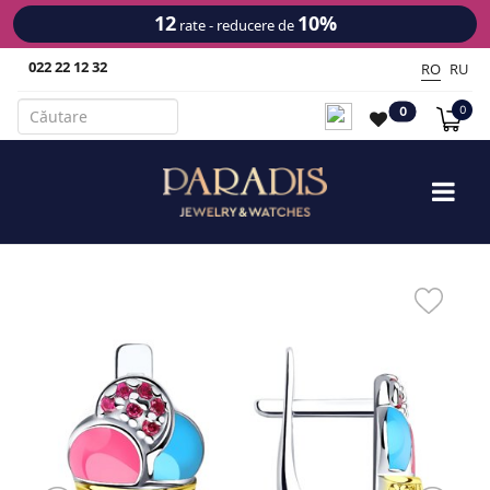
12
10%
rate - reducere de
022 22 12 32
RO
RU
0
0