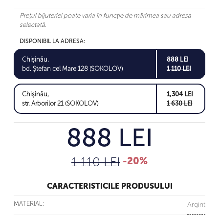
Prețul bijuteriei poate varia în funcție de mărimea sau adresa
selectată.
DISPONIBIL LA ADRESA:
Chișinău,
888 LEI
bd. Ștefan cel Mare 128 (SOKOLOV)
1 110 LEI
Chișinău,
1,304 LEI
str. Arborilor 21 (SOKOLOV)
1 630 LEI
888 LEI
1 110 LEI
-20%
CARACTERISTICILE PRODUSULUI
MATERIAL:
Argint