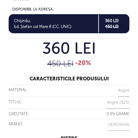
DISPONIBIL LA ADRESA:
Chișinău,
360 LEI
bd. Ștefan cel Mare 8 (CC. UNIC)
450 LEI
360 LEI
450 LEI
-20%
CARACTERISTICILE PRODUSULUI
MATERIAL:
Argint
TITLUL:
Argint (925)
GREUTATE:
0.99 GRAME
BRAND:
VERONIKA