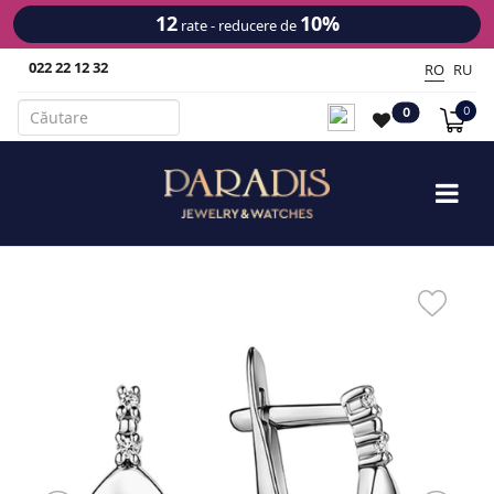
12
10%
rate - reducere de
022 22 12 32
RO
RU
0
0