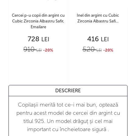
Cercei p-u copii din argint cu
Inel din argint cu Cubic
Cubic Zirconia Albastru Safir,
Zirconia Albastru Safi...
Emailare
728
416
LEI
LEI
910
520
LEI
-20%
LEI
-20%
DESCRIERE
Copilașii merită tot ce-i mai bun, optează
pentru acest model de cercei din argint cu
titlul 925. Un model drăguț și cel mai
important cu încheietoare sigură .