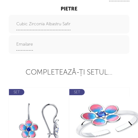
PIETRE
Cubic Zirconia Albastru Safir
Emailare
COMPLETEAZĂ-ȚI SETUL...
SET
SET