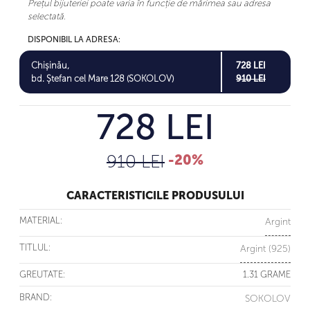
Prețul bijuteriei poate varia în funcție de mărimea sau adresa
selectată.
DISPONIBIL LA ADRESA:
Chișinău,
728 LEI
bd. Ștefan cel Mare 128 (SOKOLOV)
910 LEI
728 LEI
910 LEI
-20%
CARACTERISTICILE PRODUSULUI
MATERIAL:
Argint
TITLUL:
Argint (925)
GREUTATE:
1.31 GRAME
BRAND:
SOKOLOV