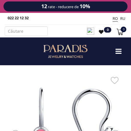
12
10%
rate - reducere de
022 22 12 32
RO
RU
0
0