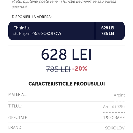
Prețul bijuteriei poate varia în funcție de mărimea sau adresa
selectată.
DISPONIBIL LA ADRESA:
Chișinău,
628 LEI
str. Pușkin 28/3 (SOKOLOV)
785 LEI
628 LEI
785 LEI
-20%
CARACTERISTICILE PRODUSULUI
MATERIAL:
Argint
TITLUL:
Argint (925)
GREUTATE:
1.99 GRAME
BRAND:
SOKOLOV