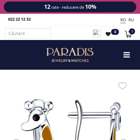
12
10%
rate - reducere de
022 22 12 32
RO
RU
0
0