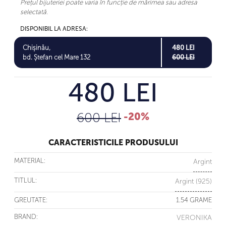
Prețul bijuteriei poate varia în funcție de mărimea sau adresa
selectată.
DISPONIBIL LA ADRESA:
Chișinău,
480 LEI
bd. Ștefan cel Mare 132
600 LEI
480 LEI
600 LEI
-20%
CARACTERISTICILE PRODUSULUI
MATERIAL:
Argint
TITLUL:
Argint (925)
GREUTATE:
1.54 GRAME
BRAND:
VERONIKA