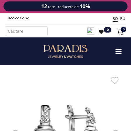
12
10%
rate - reducere de
022 22 12 32
RO
RU
0
0