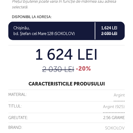
Prețul bijuteriei poate varia în funcție de mărimea sau adresa
selectată.
DISPONIBIL LA ADRESA:
Chișinău,
1,624 LEI
bd. Ștefan cel Mare 128 (SOKOLOV)
2 030 LEI
1 624 LEI
2 030 LEI
-20%
CARACTERISTICILE PRODUSULUI
MATERIAL:
Argint
TITLUL:
Argint (925)
GREUTATE:
2.56 GRAME
BRAND:
SOKOLOV