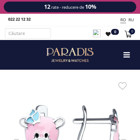
12
10%
rate - reducere de
022 22 12 32
RO
RU
0
0