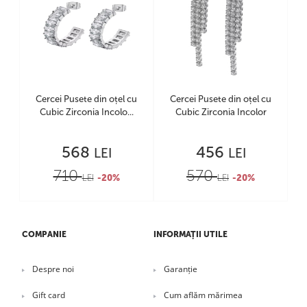
Cercei Pusete din oțel cu
Cercei Pusete din oțel cu
Cubic Zirconia Incolo...
Cubic Zirconia Incolor
568
456
LEI
LEI
710
570
LEI
-20%
LEI
-20%
COMPANIE
INFORMAȚII UTILE
Despre noi
Garanție
Gift card
Cum aflăm mărimea