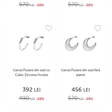
570
570
LEI
-20%
LEI
-20%
Cercei Pusete din oțel cu
Cercei Pusete din oțel fără
Cubic Zirconia Incolor
pietre
392
456
LEI
LEI
490
570
LEI
-20%
LEI
-20%