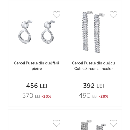
Cercei Pusete din oțel fără
Cercei Pusete din oțel cu
pietre
Cubic Zirconia Incolor
456
392
LEI
LEI
570
490
LEI
-20%
LEI
-20%