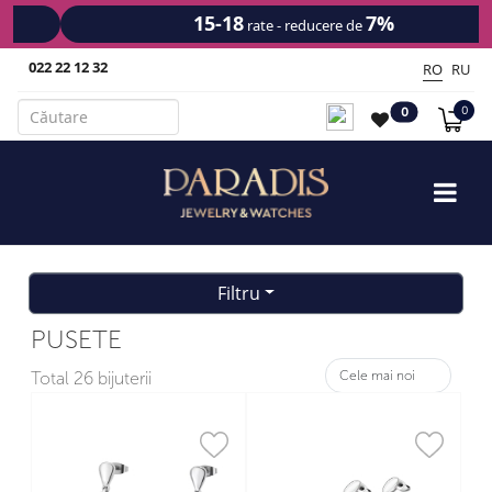
15-18
7%
rate - reducere de
022 22 12 32
RO
RU
0
0
Filtru
PUSETE
Total
26 bijuterii