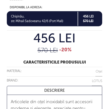
DISPONIBIL LA ADRESA:
Chișinău,
456 LEI
str. Mihail Sadoveanu 42/6 (Port Mall)
570 LEI
456 LEI
570 LEI
-20%
CARACTERISTICILE PRODUSULUI
MATERIAL:
Oțel
BRAND:
LOTUS
DESCRIERE
Articolele din oțel inoxidabil sunt accesorii
moderne și elegante, apreciate pentru