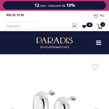
12
10%
rate - reducere de
022 22 12 32
RO
RU
0
0