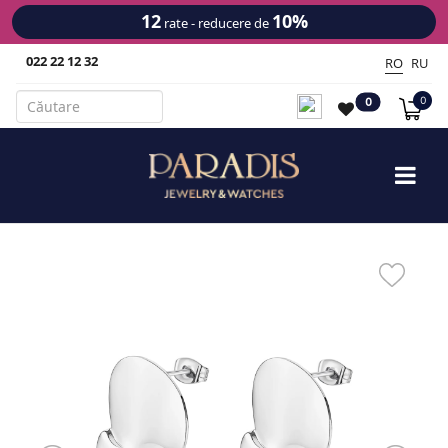
12
10%
rate - reducere de
022 22 12 32
RO
RU
0
0