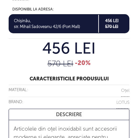
DISPONIBIL LA ADRESA:
Chișinău,
456 LEI
str. Mihail Sadoveanu 42/6 (Port Mall)
570 LEI
456 LEI
570 LEI
-20%
CARACTERISTICILE PRODUSULUI
MATERIAL:
Oțel
BRAND:
LOTUS
DESCRIERE
Articolele din oțel inoxidabil sunt accesorii
moderne și elegante, apreciate pentru