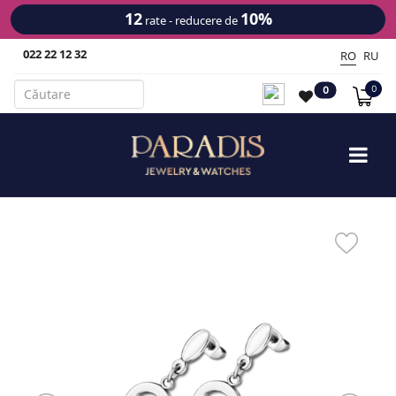
12
10%
rate - reducere de
022 22 12 32
RO
RU
0
0