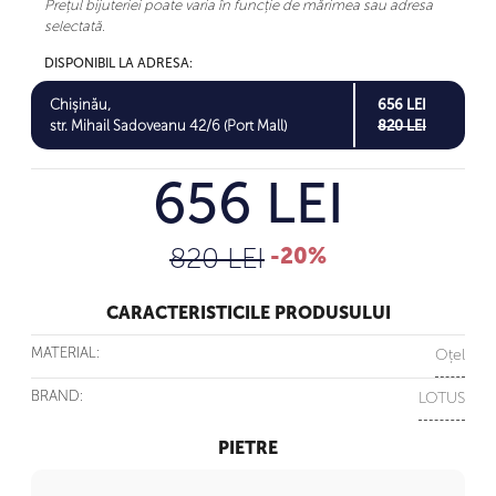
Prețul bijuteriei poate varia în funcție de mărimea sau adresa
selectată.
DISPONIBIL LA ADRESA:
Chișinău,
656 LEI
str. Mihail Sadoveanu 42/6 (Port Mall)
820 LEI
656 LEI
820 LEI
-20%
CARACTERISTICILE PRODUSULUI
MATERIAL:
Oțel
BRAND:
LOTUS
PIETRE