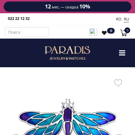
12
10%
мес. — скидка
022 22 12 32
RO
RU
0
0