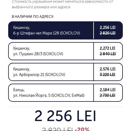
Стоимость украшения может меняться в зависимости от
выбранного размера или адреса
В НАЛИЧИИ ПО АДРЕСУ:
Кишинэу,
2,256 LEI
б-р Штефан чел Маре 128 (SOKOLOV)
2 820 LEI
Кишинэу,
2,272 LEI
ул. Пушкин 28/3 (SOKOLOV)
2 840 LEI
Кишинэу,
2,576 LEI
ул. Арборилор 21 (SOKOLOV)
3 220 LEI
Бэлць,
2,184 LEI
ул. Николае Йорга, 5 (SOKOLOV, EviMall)
2 730 LEI
2 256 LEI
2 820 LEI
-20%