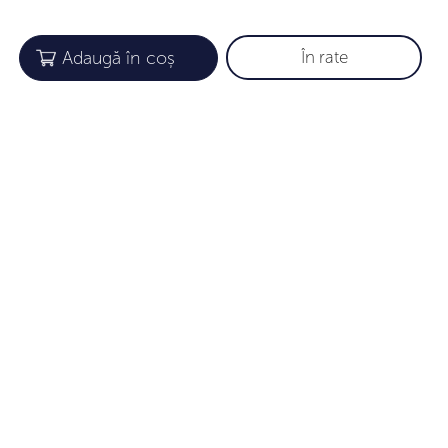
În rate
COMPANIE
INFORMAȚII UTILE
Despre noi
Garanție
Gift card
Cum aflăm mărimea
Loialitate
Îngrijirea Bijuteriilor
Parteneri
Metode de plată
Certificate
Livrarea
Contacte
Termeni și condiții