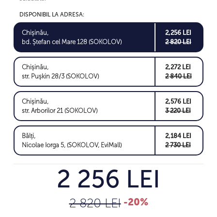
DISPONIBIL LA ADRESA:
Chișinău,
2,256 LEI
bd. Ștefan cel Mare 128 (SOKOLOV)
2 820 LEI
Chișinău,
2,272 LEI
str. Pușkin 28/3 (SOKOLOV)
2 840 LEI
Chișinău,
2,576 LEI
str. Arborilor 21 (SOKOLOV)
3 220 LEI
Bălți,
2,184 LEI
Nicolae Iorga 5, (SOKOLOV, EviMall)
2 730 LEI
2 256 LEI
2 820 LEI
-20%