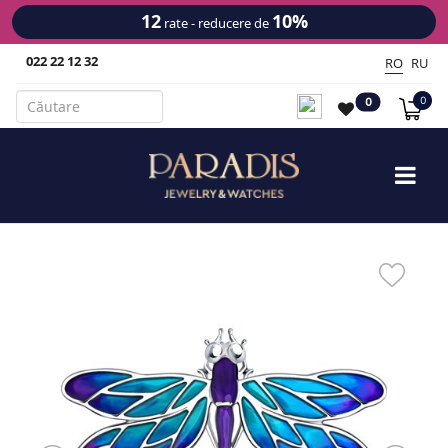
12
10%
rate - reducere de
022 22 12 32
RO
RU
0
0