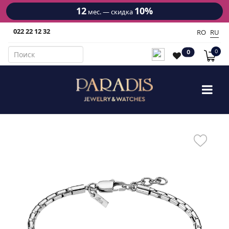
12
10%
мес. — скидка
022 22 12 32
RO
RU
0
0