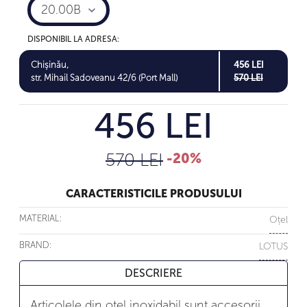
20.00B
DISPONIBIL LA ADRESA:
Chișinău,
456 LEI
str. Mihail Sadoveanu 42/6 (Port Mall)
570 LEI
456 LEI
570 LEI
-20%
CARACTERISTICILE PRODUSULUI
MATERIAL:
Oțel
BRAND:
LOTUS
DESCRIERE
Articolele din oțel inoxidabil sunt accesorii