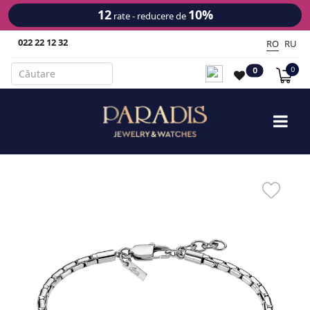
12
10%
rate - reducere de
022 22 12 32
RO
RU
0
0