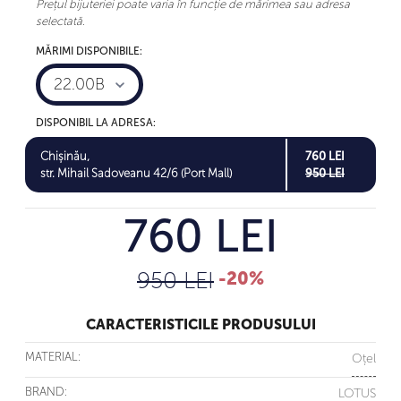
Prețul bijuteriei poate varia în funcție de mărimea sau adresa
selectată.
MĂRIMI DISPONIBILE:
22.00B
DISPONIBIL LA ADRESA:
Chișinău,
760 LEI
str. Mihail Sadoveanu 42/6 (Port Mall)
950 LEI
760 LEI
950 LEI
-20%
CARACTERISTICILE PRODUSULUI
MATERIAL:
Oțel
BRAND:
LOTUS