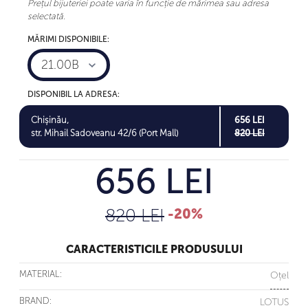
Prețul bijuteriei poate varia în funcție de mărimea sau adresa
selectată.
MĂRIMI DISPONIBILE:
21.00B
DISPONIBIL LA ADRESA:
Chișinău,
656 LEI
str. Mihail Sadoveanu 42/6 (Port Mall)
820 LEI
656 LEI
820 LEI
-20%
CARACTERISTICILE PRODUSULUI
MATERIAL:
Oțel
BRAND:
LOTUS