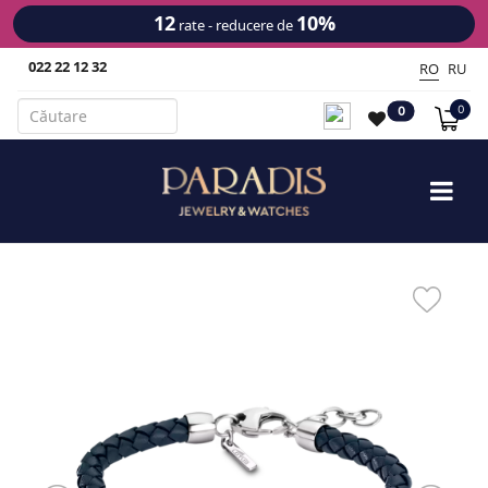
12
10%
rate - reducere de
022 22 12 32
RO
RU
0
0