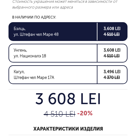
Стоимость украшения может меняться в зависимости от
выбранного размера или адреса
В НАЛИЧИИ ПО АДРЕСУ:
Бэлць,
3,608 LEI
ул. Штефан чел Маре 48
4 510 LEI
Унгень,
3,608 LEI
ул. Националэ 18
4 510 LEI
Кагул,
3,496 LEI
Штефан чел Маре 17A
4 370 LEI
3 608 LEI
4 510 LEI
-20%
ХАРАКТЕРИСТИКИ ИЗДЕЛИЯ