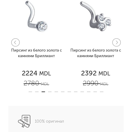
та
Пирсинг из белого золота с
Пирсинг из белого золота с
П
камнями Бриллиант
камнями Бриллиант
2224
2392
MDL
MDL
2780
2990
MDL
MDL
100% оригинал