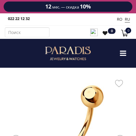
12
10%
мес. — скидка
022 22 12 32
RO
RU
0
0