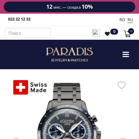
12
10%
мес. — скидка
022 22 12 32
RO
RU
0
0