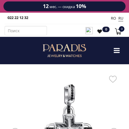
12
10%
мес. — скидка
022 22 12 32
RO
RU
0
0