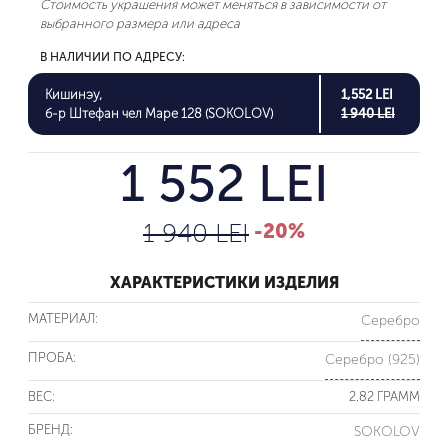
Стоимость украшения может меняться в зависимости от
выбранного размера или адреса
В НАЛИЧИИ ПО АДРЕСУ:
Кишинэу,
1,552 LEI
б-р Штефан чел Маре 128 (SOKOLOV)
1 940 LEI
1 552 LEI
1 940 LEI
-20%
ХАРАКТЕРИСТИКИ ИЗДЕЛИЯ
МАТЕРИАЛ:
Серебро
ПРОБА:
Серебро (925)
ВЕС:
2.82 ГРАММ
БРЕНД:
SOKOLOV