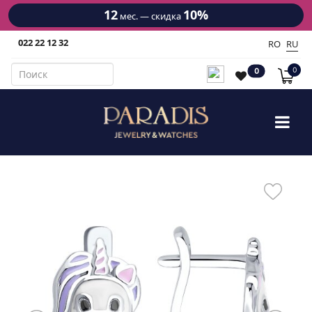
12
10%
мес. — скидка
022 22 12 32
RO
RU
0
0