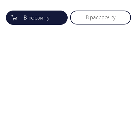
В рассрочку
КОМПАНИЯ
ПОЛЕЗНАЯ ИНФОРМАЦИЯ
О нас
Гарантия
Gift card
Как найти нужный размер
Лояльность
Уход за изделиями
Партнеры
Способы оплаты
Сертификаты
Доставка
Контакты