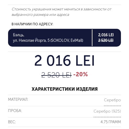
Стоимость украшения может меняться в зависимости от
выбранного размера или адреса
В НАЛИЧИИ ПО АДРЕСУ:
Бэлць,
2,016 LEI
ул. Николае Йорга, 5 (SOKOLOV, EviMall)
2 520 LEI
2 016 LEI
2 520 LEI
-20%
ХАРАКТЕРИСТИКИ ИЗДЕЛИЯ
МАТЕРИАЛ:
Серебро
ПРОБА:
Серебро (925)
ВЕС:
4.75 ГРАММ