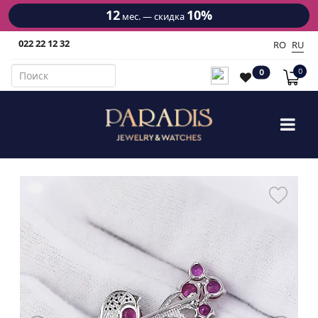
12
10%
мес. — скидка
022 22 12 32
RO
RU
0
0