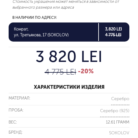
Стоимость украшения может меняться в зависимости от
выбранного размера или адреса
В НАЛИЧИИ ПО АДРЕСУ:
Комрат,
3,820 LEI
ул. Третьякова, 17 (SOKOLOV)
4 775 LEI
3 820 LEI
4 775 LEI
-20%
ХАРАКТЕРИСТИКИ ИЗДЕЛИЯ
МАТЕРИАЛ:
Серебро
ПРОБА:
Серебро (925)
ВЕС:
12.61 ГРАММ
БРЕНД:
SOKOLOV