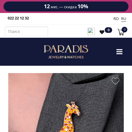
12
10%
мес. — скидка
022 22 12 32
RO
RU
0
0