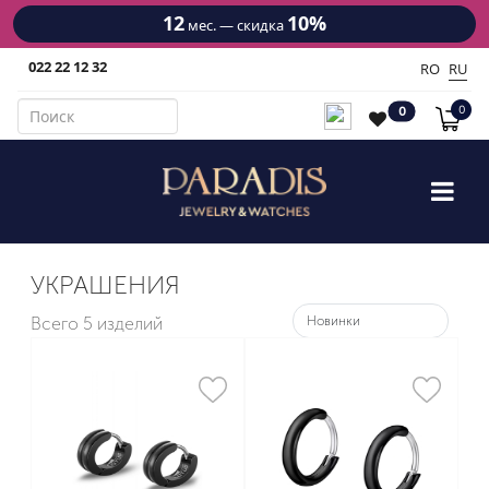
12
10%
мес. — скидка
022 22 12 32
RO
RU
0
0
УКРАШЕНИЯ
Всего
5 изделий