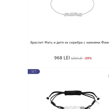
Браслет Мать и дитя из серебра с камнями Фиани
LEI
968
1210
LEI
-20%
SET