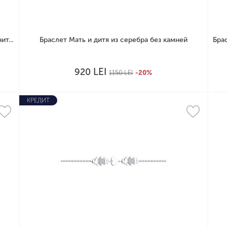
т...
Браслет Мать и дитя из серебра без камней
Бра
LEI
920
1150
LEI
-20%
КРЕДИТ