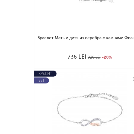
Браслет Мать и дитя из серебра с камнями Фиани
LEI
736
920
LEI
-20%
КРЕДИТ
SET