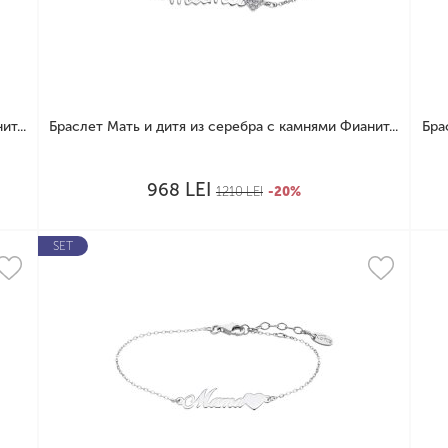
т...
Браслет Мать и дитя из серебра с камнями Фианит...
Бра
LEI
968
1210
LEI
-20%
SET