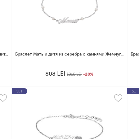
т...
Браслет Мать и дитя из серебра с камнями Жемчуг...
Бра
LEI
808
1010
LEI
-20%
SET
SET