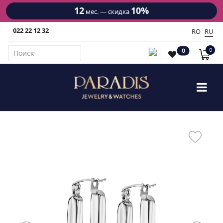
12
10%
мес. — скидка
022 22 12 32
RO
RU
0
0