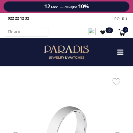
12
10%
мес. — скидка
022 22 12 32
RO
RU
0
0