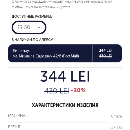
Стоимость украшения может меняться в зависимости от
выбранного размера или адреса
ДОСТУПНЫЕ РАЗМЕРЫ:
19.50
В НАЛИЧИИ ПО АДРЕСУ:
Кишинэу,
344 LEI
ул. Михаила Садовяну 42/6 (Port Mall)
430 LEI
344 LEI
430 LEI
-20%
ХАРАКТЕРИСТИКИ ИЗДЕЛИЯ
МАТЕРИАЛ:
Сталь
БРЕНД:
LOTUS