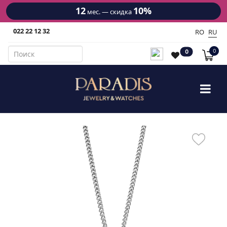
12
10%
мес. — скидка
022 22 12 32
RO
RU
0
0