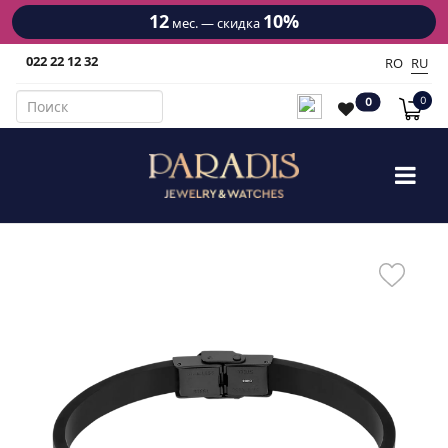
12
10%
мес. — скидка
022 22 12 32
RO
RU
0
0